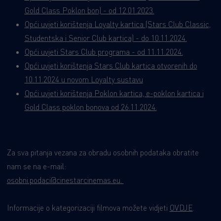
Gold Class Poklon bon) - od 12.01.2023.
Opći uvjeti korištenja Loyalty kartica (Stars Club Classic,
Studentska i Senior Club kartica) - do 10.11.2024
.
Opći uvjeti Stars Club programa - od 11.11.2024.
Opći uvjeti korištenja Stars Club kartica otvorenih do
10.11.2024 u novom Loyalty sustavu
Opći uvjeti korištenja Poklon kartica, e-poklon kartica i
Gold Class poklon bonova od 26.11.2024.
Za sva pitanja vezana za obradu osobnih podataka obratite
nam se na e-mail:
osobni.podaci@cinestarcinemas.eu
.
Informacije o kategorizaciji filmova možete vidjeti
OVDJE
.