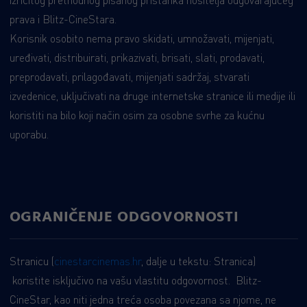
izričitog prethodnog pisanog pristanka nositelja odgovarajućeg
prava i Blitz-CineStara.
Korisnik osobito nema pravo skidati, umnožavati, mijenjati,
uređivati, distribuirati, prikazivati, brisati, slati, prodavati,
preprodavati, prilagođavati, mijenjati sadržaj, stvarati
izvedenice, uključivati na druge internetske stranice ili medije ili
koristiti na bilo koji način osim za osobne svrhe za kućnu
uporabu.
OGRANIČENJE ODGOVORNOSTI
Stranicu (
cinestarcinemas.hr
, dalje u tekstu: Stranica)
koristite isključivo na vašu vlastitu odgovornost. Blitz-
CineStar, kao niti jedna treća osoba povezana sa njome, ne