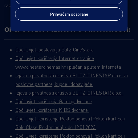
radnjom.
Prihvaćam odabrane
OPĆI UVJETI I IZJAVA O PRIVATNOSTI:
Opći Uvjeti poslovanja Blitz-CineStara
Opći uvjeti korištenja Internet stranice
www.cinestarcinemas.hr i plaćanja putem Interneta
Izjava o privatnosti društva BLITZ-CINESTAR d.o.o. za
poslovne partnere, kupce i dobavljače
Izjava o privatnosti društva BLITZ-CINESTAR d.o.o.
Opći uvjeti korištenja Gaming dvorane
Opći uvjeti korištenja KIDS dvorane
Opći Uvjeti korištenja Poklon bonova (Poklon kartice i
Gold Class Poklon bon) - do 12.01.2023.
Opći Uvjeti korištenja Poklon bonova (Poklon kartice i