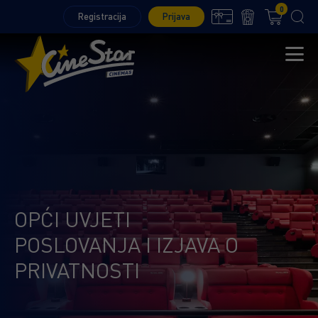
0
Registracija
Prijava
OPĆI UVJETI
POSLOVANJA I IZJAVA O
PRIVATNOSTI