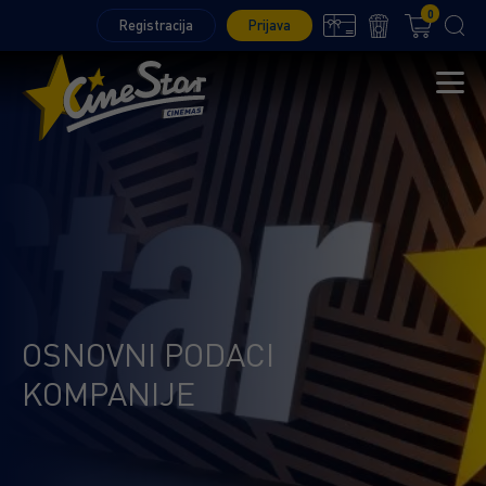
0
Registracija
Prijava
OSNOVNI PODACI
KOMPANIJE