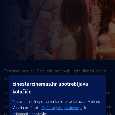
Pozivamo vas na CineLady projekcije, gdje filmovi dolaze u
kombinaciji s malim trenucima uživanja.
cinestarcinemas.hr upotrebljava
kolačiće
Uz piće dobrodošlice i posebne poklone za najsretnije
posjetiteljice*, očekuje vas opuštajuća večer ispunjena
Na ovoj mrežnoj stranici koriste se kolačići. Molimo
najnovijim filmskim hitovima. Bilo da dolazite s prijateljicama ili
Vas da pročitate
Opće uvjete poslovanja
ili
prilagodite postavke.
želite uživati u solo izlasku, CineLady pruža priliku za savršeni