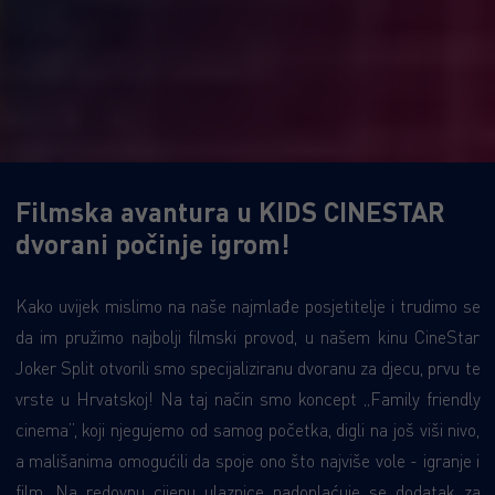
Filmska avantura u KIDS CINESTAR
dvorani počinje igrom!
Kako uvijek mislimo na naše najmlađe posjetitelje i trudimo se
da im pružimo najbolji filmski provod, u našem kinu CineStar
Joker Split otvorili smo specijaliziranu dvoranu za djecu, prvu te
vrste u Hrvatskoj! Na taj način smo koncept „Family friendly
cinema”, koji njegujemo od samog početka, digli na još viši nivo,
a mališanima omogućili da spoje ono što najviše vole - igranje i
film. Na redovnu cijenu ulaznice nadoplaćuje se dodatak za