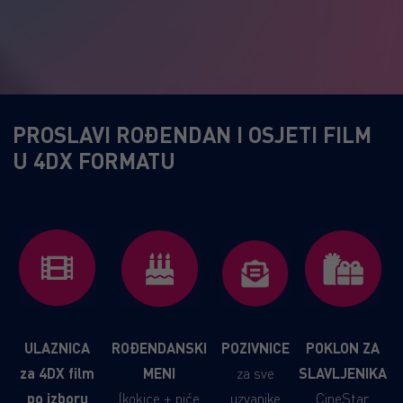
PROSLAVI ROĐENDAN I OSJETI FILM
U 4DX FORMATU
ULAZNICA
ROĐENDANSKI
POZIVNICE
POKLON ZA
za 4DX film
MENI
za sve
SLAVLJENIKA
po izboru
(kokice + piće
uzvanike
CineStar