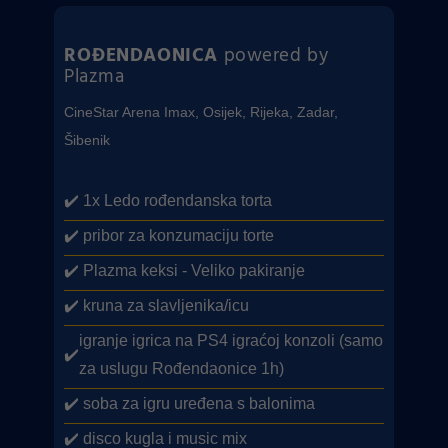
ROĐENDAONICA
powered by
Plazma
CineStar Arena Imax, Osijek, Rijeka, Zadar,
Šibenik
✔️ 1x Ledo rođendanska torta
✔️ pribor za konzumaciju torte
✔️
Plazma keksi - Veliko pakiranje
✔️ kruna za slavljenika/icu
igranje igrica na PS4 igraćoj konzoli (samo
✔️
za uslugu Rođendaonice 1h)
✔️ soba za igru uređena s balonima
✔️ disco kugla i music mix