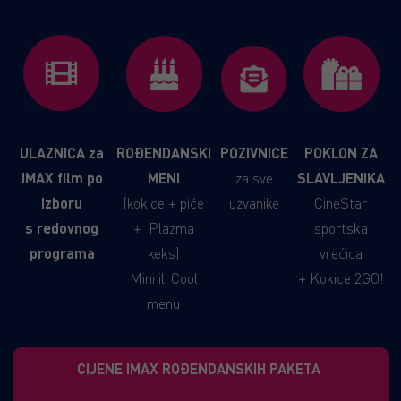
ULAZNICA za
ROĐENDANSKI
POZIVNICE
POKLON ZA
IMAX film po
MENI
za sve
SLAVLJENIKA
izboru
(kokice + piće
uzvanike
CineStar
s redovnog
+ Plazma
sportska
programa
keks)
vrećica
Mini ili Cool
+ Kokice 2GO!
menu
CIJENE IMAX ROĐENDANSKIH PAKETA