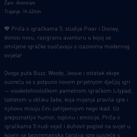
Žanr: Animirani
Trajanje: 1h 42min
💙
Priča o igračkama 5, studija Pixar i Disney,
donosi novu, razigranu avanturu u kojoj se
omiljene igračke suočavaju s izazovima modernog
svijeta!
Ovoga puta Buzz, Woody, Jessie i ostatak ekipe
susreću se s potpuno novom prijetnjom dječjoj igri
— visokotehnološkom pametnom igračkom Lilypad,
tabletom u obliku žabe, koja mijenja pravila igre i
njihovu misiju čini zahtjevnijom nego ikad. Uz
prepoznatljiv humor, toplinu i emocije, Priča o
igračkama 5 nudi svjež i duhovit pogled na svijet u
kojem se bezvremenska čarolija igre susreće s