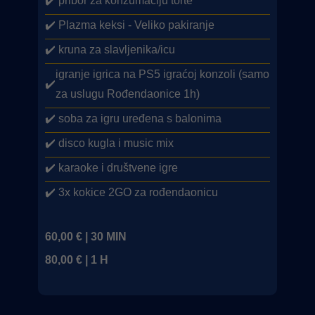
✔️ pribor za konzumaciju torte
✔️
Plazma keksi - Veliko pakiranje
✔️ kruna za slavljenika/icu
igranje igrica na PS5 igraćoj konzoli (samo
✔️
za uslugu Rođendaonice 1h)
✔️ soba za igru uređena s balonima
✔️ disco kugla i music mix
✔️ karaoke i društvene igre
✔️ 3x kokice 2GO za rođendaonicu
60,00 € | 30 MIN
80,00 € | 1 H