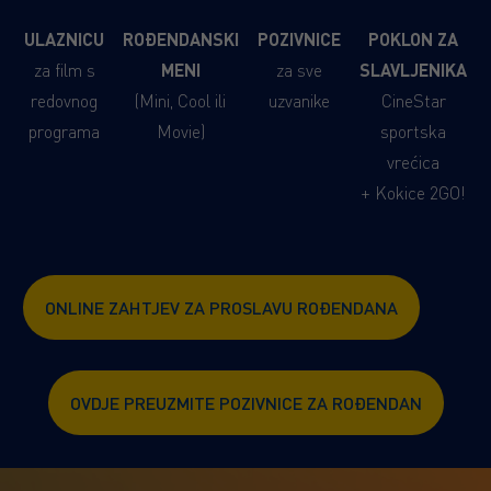
ULAZNICU
ROĐENDANSKI
POZIVNICE
POKLON ZA
za film s
MENI
za sve
SLAVLJENIKA
redovnog
(Mini, Cool ili
uzvanike
CineStar
programa
Movie)
sportska
vrećica
+ Kokice 2GO!
ONLINE ZAHTJEV ZA PROSLAVU ROĐENDANA
OVDJE PREUZMITE POZIVNICE ZA ROĐENDAN