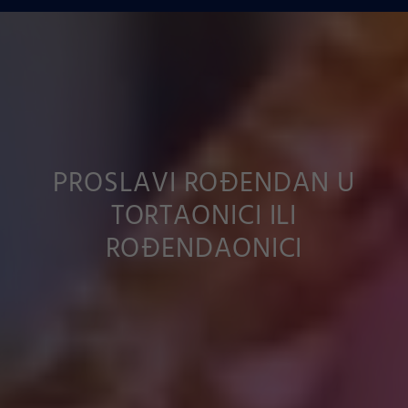
PROSLAVI ROĐENDAN U
TORTAONICI ILI
ROĐENDAONICI