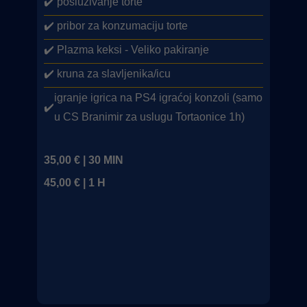
✔️ posluživanje torte
✔️ pribor za konzumaciju torte
✔️ Plazma keksi - Veliko pakiranje
✔️ kruna za slavljenika/icu
igranje igrica na PS4 igraćoj konzoli (samo
✔️
u CS Branimir za uslugu Tortaonice 1h)
35,00 € | 30 MIN
45,00 € | 1 H