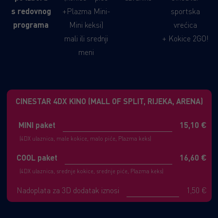
s redovnog
+Plazma Mini-
sportska
programa
Mini keksi)
vrećica
mali ili srednji
+ Kokice 2GO!
meni
CINESTAR 4DX KINO (MALL OF SPLIT, RIJEKA, ARENA)
MINI paket
15,10 €
(4DX ulaznica, male kokice, malo piće, Plazma keks)
COOL paket
16,60 €
(4DX ulaznica, srednje kokice, srednje piće, Plazma keks)
Nadoplata za 3D dodatak iznosi
1,50 €