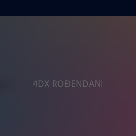
4DX ROĐENDANI