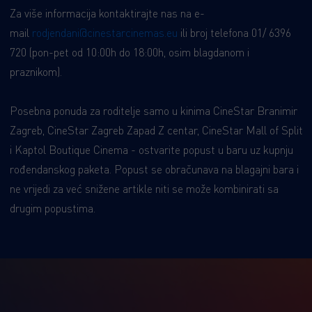
Za više informacija kontaktirajte nas na e-
mail
rodjendani@cinestarcinemas.eu
ili broj telefona 01/ 6396
720 (pon-pet od 10:00h do 18:00h, osim blagdanom i
praznikom).
Posebna ponuda za roditelje samo u kinima CineStar Branimir
Zagreb, CineStar Zagreb Zapad Z centar, CineStar Mall of Split
i Kaptol Boutique Cinema - ostvarite popust u baru uz kupnju
rođendanskog paketa. Popust se obračunava na blagajni bara i
ne vrijedi za već snižene artikle niti se može kombinirati sa
drugim popustima.