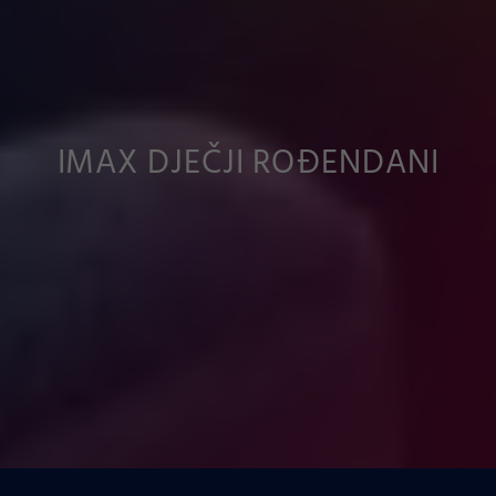
IMAX DJEČJI ROĐENDANI