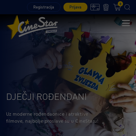
0
Registracija
Prijava
DJEČJI ROĐENDANI
Uz moderne rođendaonice i atraktive
filmove, najbolje proslave su u CineStaru!