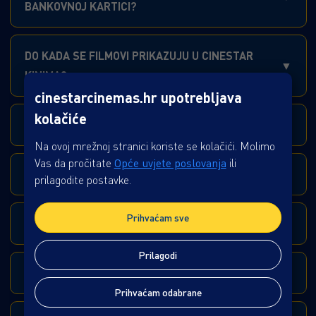
BANKOVNOJ KARTICI?
DO KADA SE FILMOVI PRIKAZUJU U CINESTAR
KINIMA?
cinestarcinemas.hr upotrebljava
kolačiće
ZAŠTO JE RASPORED VIDLJIV SAMO DO SRIJEDE?
Na ovoj mrežnoj stranici koriste se kolačići. Molimo
Vas da pročitate
Opće uvjete poslovanja
ili
KATEGORIZACIJA FILMOVA
prilagodite postavke.
Prihvaćam sve
KAKO KORISTITI CINESTAR E-POKLON KARTICU?
Prilagodi
KAKO ISKORISTITI GOLD CLASS POKLON BON?
Prihvaćam odabrane