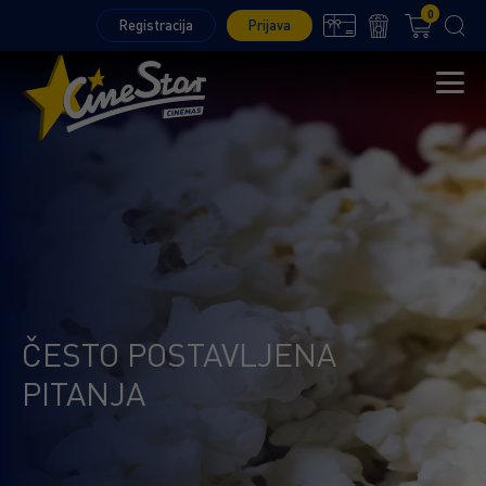
0
Registracija
Prijava
ČESTO POSTAVLJENA
PITANJA