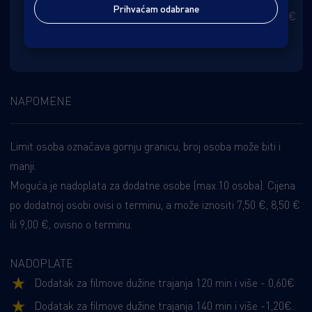
Prihvaćam odabrane
SUB, NED, PRAZNIK
405,00 €
17:15h
NAPOMENE
Limit osoba označava gornju granicu, broj osoba može biti i
manji.
Moguća je nadoplata za dodatne osobe (max.10 osoba). Cijena
po dodatnoj osobi ovisi o terminu, a može iznositi 7,50 €, 8,50 €
ili 9,00 €, ovisno o terminu.
NADOPLATE
Dodatak za filmove dužine trajanja 120 min i više - 0,60€
Dodatak za filmove dužine trajanja 140 min i više -1,20€.