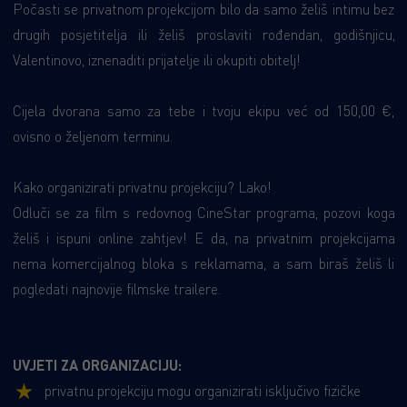
Počasti se privatnom projekcijom bilo da samo želiš intimu bez
drugih posjetitelja ili želiš proslaviti rođendan, godišnjicu,
Valentinovo, iznenaditi prijatelje ili okupiti obitelj!
Cijela dvorana samo za tebe i tvoju ekipu već od 150,00 €,
ovisno o željenom terminu.
Kako organizirati privatnu projekciju? Lako!
Odluči se za film s redovnog CineStar programa, pozovi koga
želiš i ispuni online zahtjev! E da, na privatnim projekcijama
nema komercijalnog bloka s reklamama, a sam biraš želiš li
pogledati najnovije filmske trailere.
UVJETI ZA ORGANIZACIJU:
privatnu projekciju mogu organizirati isključivo fizičke