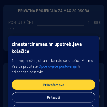
PRIVATNA PROJEKCIJA ZA MAX 20 OSOBA
PON, UTO, ČET
150,00 €
16:55h
PON, UTO, ČET
170,00 €
cinestarcinemas.hr upotrebljava
20:00h
kolačiće
Na ovoj mrežnoj stranici koriste se kolačići. Molimo
Vas da pročitate
Opće uvjete poslovanja
ili
PRIVATNA PROJEKCIJA ZA MAX 45 OSOBA
prilagodite postavke.
SRI, PET, PRAZNIK
337,50 €
Prihvaćam sve
16:55h
SUB, NED, PRAZNIK
382,50 €
Prilagodi
11:00h, 13:00h, 15:00h