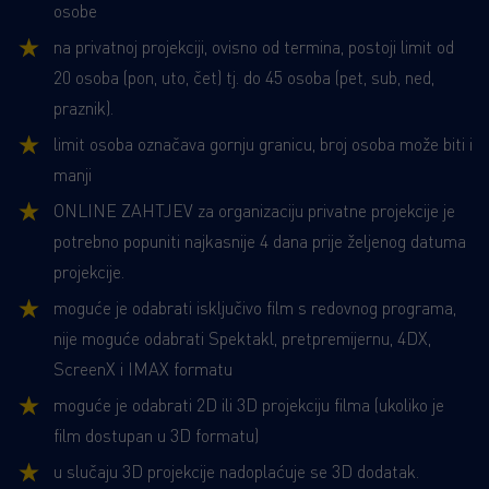
osobe
na privatnoj projekciji, ovisno od termina, postoji limit od
20 osoba (pon, uto, čet) tj. do 45 osoba (pet, sub, ned,
praznik).
limit osoba označava gornju granicu, broj osoba može biti i
manji
ONLINE ZAHTJEV za organizaciju privatne projekcije je
potrebno popuniti najkasnije 4 dana prije željenog datuma
projekcije.
moguće je odabrati isključivo film s redovnog programa,
nije moguće odabrati Spektakl, pretpremijernu, 4DX,
ScreenX i IMAX formatu
moguće je odabrati 2D ili 3D projekciju filma (ukoliko je
film dostupan u 3D formatu)
u slučaju 3D projekcije nadoplaćuje se 3D dodatak.