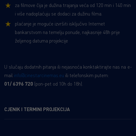
za filmove čija je dužina trajanja veća od 120 min i 140 min
i više nadoplaćuju se dodaci za dužinu filma.
plaćanje je moguće izvršiti isključivo Internet
bankarstvom na temelju ponude, najkasnije 48h prije
željenog datuma projekcije
U slučaju dodatnih pitanja ili nejasnoća konktaktirajte nas na e-
mail
info@cinestarcinemas.eu
ili telefonskim putem:
01/ 6396 720
(pon-pet od 10h do 18h).
CJENIK I TERMINI PROJEKCIJA