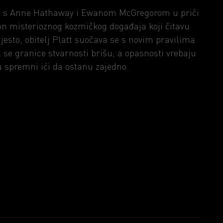
la, s Anne Hathaway i Ewanom McGregorom u priči
kon misterioznog kozmičkog događaja koji čitavu
jesto, obitelj Platt suočava se s novim pravilima
k se granice stvarnosti brišu, a opasnosti vrebaju
su spremni ići da ostanu zajedno.