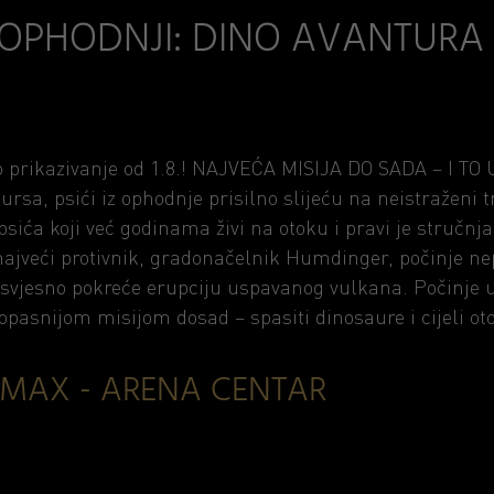
U OPHODNJI: DINO AVANTURA
 prikazivanje od 1.8.! NAJVEĆA MISIJA DO SADA – I TO
kursa, psići iz ophodnje prisilno slijeću na neistražen
psića koji već godinama živi na otoku i pravi je stručnj
 najveći protivnik, gradonačelnik Humdinger, počinje ne
esvjesno pokreće erupciju uspavanog vulkana. Počinje 
opasnijom misijom dosad – spasiti dinosaure i cijeli ot
IMAX - ARENA CENTAR