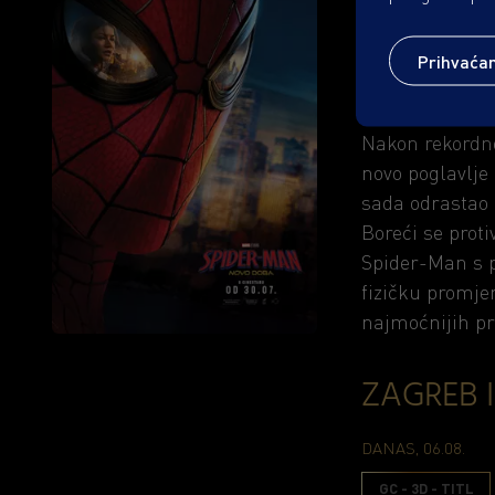
Žanr: Akcijski
Prihvaća
2h 25min
Nakon rekordn
novo poglavlje
sada odrastao č
Boreći se proti
Spider-Man s 
fizičku promje
najmoćnijih pri
ZAGREB 
DANAS, 06.08.
GC - 3D - TITL