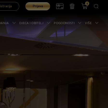
0
istracija
Prijava
ĐANJA
DJECA I OBITELJ
POGODNOSTI
VIŠE