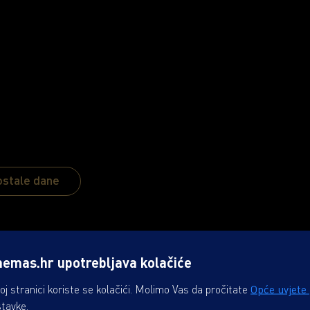
ostale dane
nemas.hr upotrebljava kolačiće
-MAN: NOVO DOBA
j stranici koriste se kolačići. Molimo Vas da pročitate
Opće uvjete
stavke.