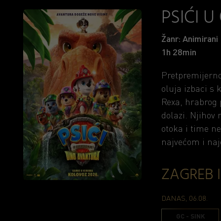
PSIĆI 
Žanr: Animirani
1h 28min
Pretpremijerno
oluja izbaci s 
Rexa, hrabrog 
dolazi. Njihov
otoka i time n
najvećom i naj
ZAGREB 
DANAS, 06.08.
GC - SINK