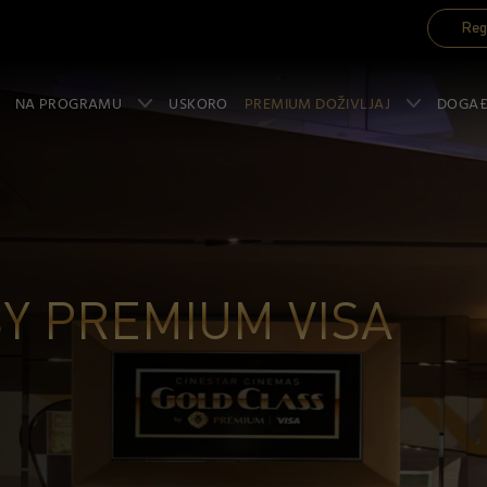
Reg
NA PROGRAMU
USKORO
PREMIUM DOŽIVLJAJ
DOGA
Y PREMIUM VISA