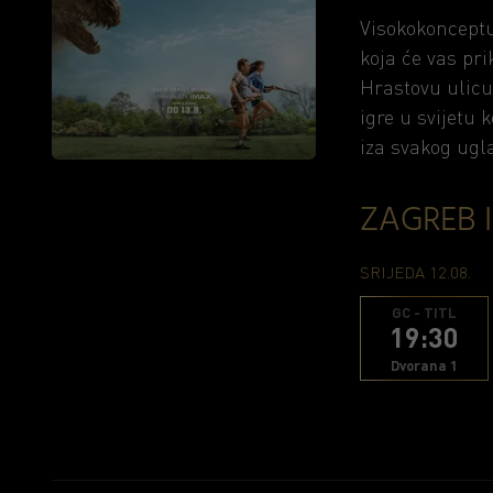
Visokokoncept
koja će vas pr
Hrastovu ulicu
igre u svijetu 
iza svakog ugla
ZAGREB 
SRIJEDA 12.08.
GC - TITL
19:30
Dvorana 1