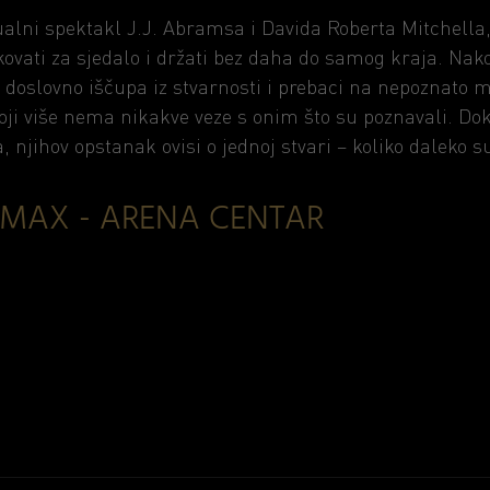
ualni spektakl J.J. Abramsa i Davida Roberta Mitchel
ikovati za sjedalo i držati bez daha do samog kraja. Na
 doslovno iščupa iz stvarnosti i prebaci na nepoznato m
koji više nema nikakve veze s onim što su poznavali. Do
, njihov opstanak ovisi o jednoj stvari – koliko daleko 
IMAX - ARENA CENTAR