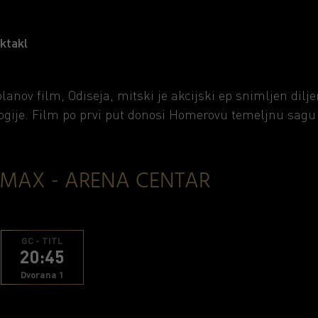
ktakl
lanov film, Odiseja, mitski je akcijski ep snimljen di
ogije. Film po prvi put donosi Homerovu temeljnu sag
IMAX - ARENA CENTAR
GC - TITL
20:45
Dvorana 1