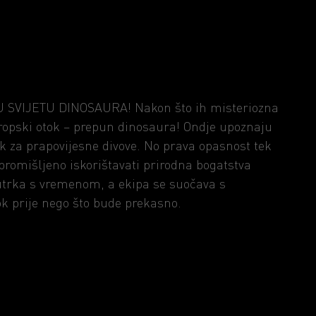
 U SVIJETU DINOSAURA! Nakon što ih misteriozna
i tropski otok – prepun dinosaura! Ondje upoznaju
ak za prapovijesne divove. No prava opasnost tek
promišljeno iskorištavati prirodna bogatstva
utrka s vremenom, a ekipa se suočava s
ok prije nego što bude prekasno.