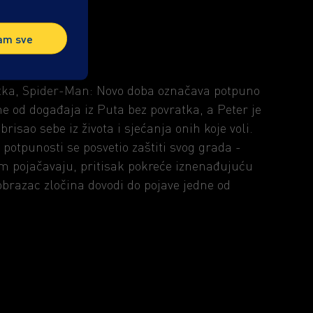
am sve
tka, Spider-Man: Novo doba označava potpuno
ne od događaja iz Puta bez povratka, a Peter je
risao sebe iz života i sjećanja onih koje voli.
 potpunosti se posvetio zaštiti svog grada -
m pojačavaju, pritisak pokreće iznenađujuću
obrazac zločina dovodi do pojave jedne od