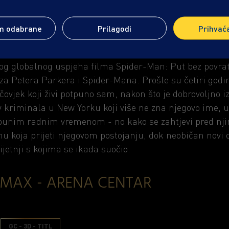
m odabrane
Prilagodi
Prihvać
og globalnog uspjeha filma Spider-Man: Put bez povra
 za Petera Parkera i Spider-Mana. Prošle su četiri godi
ovjek koji živi potpuno sam, nakon što je dobrovoljno izb
v kriminala u New Yorku koji više ne zna njegovo ime, u
punim radnim vremenom - no kako se zahtjevi pred nji
nu koja prijeti njegovom postojanju, dok neobičan novi 
jetnji s kojima se ikada suočio.
IMAX - ARENA CENTAR
GC - 3D - TITL