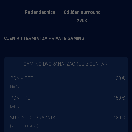
Rođendaonice
Odličan surround
zvuk
CJENIK I TERMINI ZA PRIVATE GAMING:
GAMING DVORANA (ZAGREB Z CENTAR)
PON - PET
130 €
(do 17h)
PON - PET
150 €
(od 17h)
SUB, NED I PRAZNIK
130 €
(termin u 8h ili 9h)