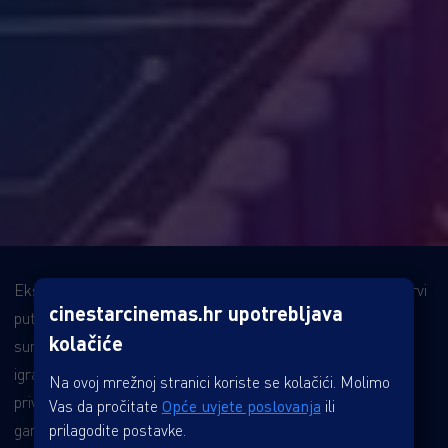
Ekskluzivno u CineStaru Zagreb Zapad (Z Centar) imaš po prvi
cinestarcinemas.hr upotrebljava
puta priliku doživjeti gaming na velikom platnu uz odličan
kolačiće
surround zvuk, samo za tebe i tvoju ekipu. Okupi tim (do 20
igrača) i pripremite se za vrhunsko iskustvo. Uživajte u
Na ovoj mrežnoj stranici koriste se kolačići. Molimo
privatnom druženju i igrajte najdraže igrice u jedinstvenoj
Vas da pročitate
Opće uvjete poslovanja
ili
gaming areni.
prilagodite postavke.