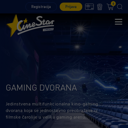
0
Registracija
Prijava
GAMING DVORANA
Jedinstvena multifunkcionalna kino-gaming
dvorana koja se jednostavno preobražava iz
filmske čarolije u veliku gaming arenu.