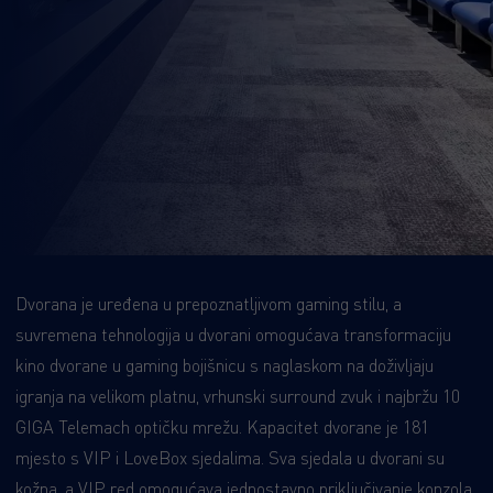
Dvorana je uređena u prepoznatljivom gaming stilu, a
suvremena tehnologija u dvorani omogućava transformaciju
kino dvorane u gaming bojišnicu s naglaskom na doživljaju
igranja na velikom platnu, vrhunski surround zvuk i najbržu 10
GIGA Telemach optičku mrežu. Kapacitet dvorane je 181
mjesto s VIP i LoveBox sjedalima. Sva sjedala u dvorani su
kožna, a VIP red omogućava jednostavno priključivanje konzola