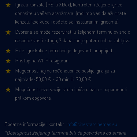
Igraća konzola (PS ili XBox), kontroleri i željene igrice
donosite u vašem aranžmanu (molimo vas da ažurirate
konzolu kod kuće i dođete sa instaliranim igricama)
Dvorana se može rezervirati u željenom terminu ovisno o
raspoloživosti istoga, 7 dana ranije putem online zahtjeva
Piće i grickalice potrebno je dogovoriti unaprijed.
Pristup na WI-FI osiguran.
Mogućnost najma rođendaonice poslije igranja za
najmlađe: 50,00 € - 30 min ili 70,00 €
Mogućnost rezervacije stola i pića u baru - napomenuti
prilikom dogovora.
Dodatne informacije i kontakt:
info@cinestarcinemas.eu
*Dostupnost željenog termina biti će potvrđena od strane