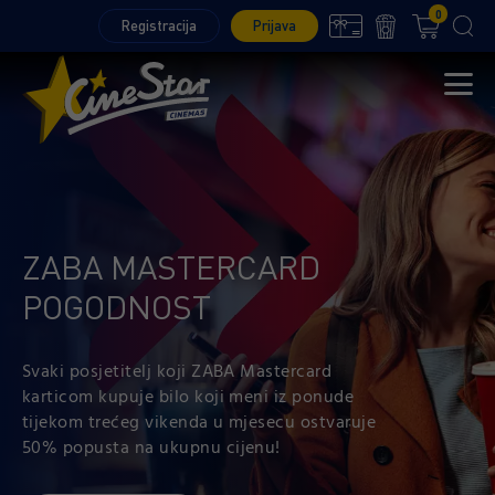
0
Registracija
Prijava
ZABA MASTERCARD
POGODNOST
Svaki posjetitelj koji ZABA Mastercard
karticom kupuje bilo koji meni iz ponude
tijekom trećeg vikenda u mjesecu ostvaruje
50% popusta na ukupnu cijenu!