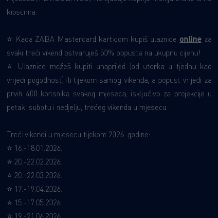
kioscima.
⭐
Kada ZABA Mastercard karticom kupiš ulaznice
online
za
svaki treći vikend ostvaruješ 50% popusta na ukupnu cijenu!
⭐
Ulaznice možeš kupiti unaprijed (od utorka u tjednu kad
vrijedi pogodnost) ili tijekom samog vikenda, a popust vrijedi za
prvih 400 korisnika svakog mjeseca, isključivo za projekcije u
petak, subotu i nedjelju, trećeg vikenda u mjesecu.
Treći vikendi u mjesecu tijekom 2026. godine:
⭐
16.-18.01.2026.
⭐
20.-22.02.2026.
⭐
20.-22.03.202
6.
⭐
17.-19.04.202
6.
⭐
15.-17.05.202
6.
⭐
19.-21.06.202
6.