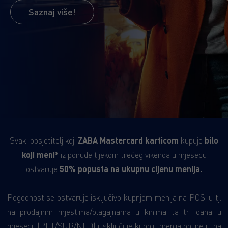
Saznaj više!
Svaki posjetitelj koji
ZABA Mastercard karticom
kupuje
bilo
koji meni*
iz ponude tijekom trećeg vikenda u mjesecu
ostvaruje
50% popusta na ukupnu cijenu menija.
Pogodnost se ostvaruje isključivo kupnjom menija na POS-u tj.
na prodajnim mjestima/blagajnama u kinima ta tri dana u
mjesecu (PET/SUB/NED) i isključuje kupnju menija online ili na