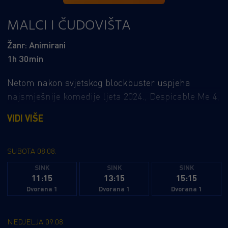
MALCI I ČUDOVIŠTA
Žanr: Animirani
1h 30min
Netom nakon svjetskog blockbuster uspjeha
najsmješnije komedije ljeta 2024., Despicable Me 4,
Illumination proširuje svoj radosni animirani
VIDI VIŠE
svemir novim razularenim poglavljem, s potpuno
novim likovima, u najvećoj globalnoj animiranoj
franšizi u povijesti: Malci & Čudovišta. Ovo je
SUBOTA 08.08.
razularena, smiješna i potpuno istinita priča o
SINK
SINK
SINK
11:15
13:15
15:15
tome kako su Malci osvojili Hollywood, postali
Dvorana 1
Dvorana 1
Dvorana 1
filmske zvijezde, izgubili sve, pustili čudovišta na
svijet i zatim se udružili kako bi pokušali spasiti
planet od kaosa koji su upravo stvorili.
NEDJELJA 09.08.