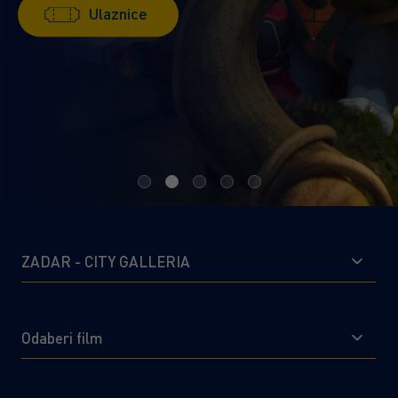
Ulaznice
Ulaznice
Ulaznice
Ulaznice
ZADAR - CITY GALLERIA
Odaberi film