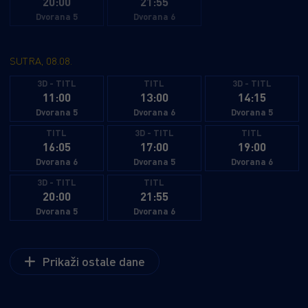
20:00
21:55
radnim vremenom - no kako se zahtjevi pred njim
Dvorana 5
Dvorana 6
pojačavaju, pritisak pokreće iznenađujuću fizičku
promjenu koja prijeti njegovom postojanju, dok
SUTRA, 08.08.
neobičan novi obrazac zločina dovodi do pojave
jedne od najmoćnijih prijetnji s kojima se ikada
3D - TITL
TITL
3D - TITL
11:00
13:00
14:15
suočio.
Dvorana 5
Dvorana 6
Dvorana 5
TITL
3D - TITL
TITL
16:05
17:00
19:00
Dvorana 6
Dvorana 5
Dvorana 6
3D - TITL
TITL
20:00
21:55
Dvorana 5
Dvorana 6
Prikaži ostale dane