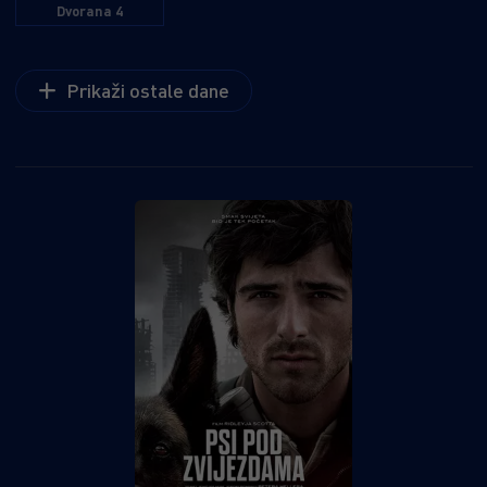
Dvorana 4
cijeli grad postane njegova sljedeća žrtva.
Prikaži ostale dane