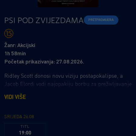
PSI POD ZVIJEZDAMA
PRETPREMIJERA
Žanr: Akcijski
1h 58min
Početak prikazivanja: 27.08.2026.
Ridley Scott donosi novu viziju postapokalipse, a
Jacob Elordi vodi najopakiju borbu za preživljavanje
nakon kraja svijeta. U postapokaliptičnom svijetu
VIDI VIŠE
virus je izbrisao gotovo cijelo čovječanstvo.
Preživjeli se suočavaju s lutajućim pljačkašima
zvanima „Reapers“. Glavni lik Hig, pilot, preživio je
SRIJEDA 26.08.
gripu, ali je izgubio svoju suprugu.
TITL
19:00