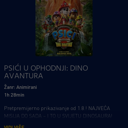
PSIĆI U OPHODNJI: DINO
AVANTURA
Žanr: Animirani
1h 28min
Pretpremijerno prikazivanje od 1.8.! NAJVEĆA
MISIJA DO SADA – I TO U SVIJETU DINOSAURA!
Nakon što ih misteriozna oluja izbaci s kursa, psići
VIDI VIŠE