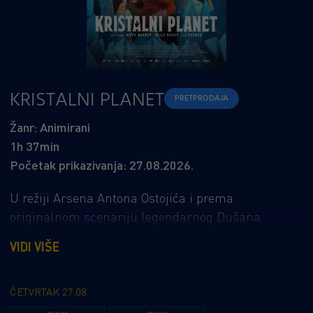
KRISTALNI PLANET
PRETPRODAJA
Žanr: Animirani
1h 37min
Početak prikazivanja: 27.08.2026.
U režiji Arsena Antona Ostojića i prema
originalnom scenariju legendarnog Dušana
Vukotića, prvog hrvatskog dobitnika Oscara, u kina
VIDI VIŠE
dolazi jedan od najvećih i najambicioznijih
projekata suvremene hrvatske animacije –
nezaboravna avantura za sve generacije. Na
ČETVRTAK 27.08.
nedavno naseljenom Kristalnom planetu, 11-