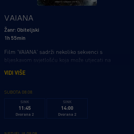
VAIANA
Žanr: Obiteljski
1h 55min
Film 'VAIANA' sadrži nekoliko sekvenci s
bljeskavom svjetlošću koja može utjecati na
posjetitelje koji su osjetljivi na fotosenzitivnu
VIDI VIŠE
epilepsiju ili na druge osjetljivosti na svjetlost.
Disney predstavlja dugoočekivanu igranu
adaptaciju omiljenog animiranog hita Vaiana. U
SUBOTA 08.08.
glavnoj ulozi nastupa Catherine Laga‘aia kao
SINK
SINK
11:45
14:00
hrabra moreplovka Vaiana, dok se Dwayne Johnson
Dvorana 2
Dvorana 2
vraća kao karizmatični i nestašni polubog Maui.
Vizualno raskošan spektakl kombinira avanturu,
emociju i glazbu – uz originalne pjesme
NEDJELJA 09.08.