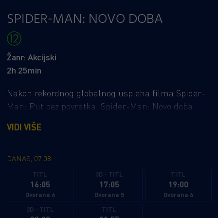
SPIDER-MAN: NOVO DOBA
Žanr: Akcijski
2h 25min
Nakon rekordnog globalnog uspjeha filma Spider-
Man: Put bez povratka, Spider-Man: Novo doba
označava potpuno novo poglavlje za Petera Parkera
VIDI VIŠE
i Spider-Mana. Prošle su četiri godine od događaja
iz Puta bez povratka, a Peter je sada odrastao
čovjek koji živi potpuno sam, nakon što je
DANAS, 07.08.
dobrovoljno izbrisao sebe iz života i sjećanja onih
TITL
3D - TITL
TITL
16:05
17:05
19:00
koje voli. Boreći se protiv kriminala u New Yorku
Dvorana 6
Dvorana 5
Dvorana 6
koji više ne zna njegovo ime, u potpunosti se
3D - TITL
TITL
posvetio zaštiti svog grada - Spider-Man s punim