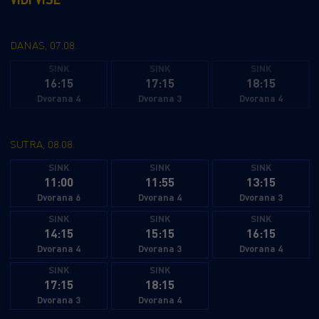
iz ophodnje prisilno slijeću na neistraženi tropski
otok – prepun dinosaura! Ondje upoznaju Rexa,
hrabrog psića koji već godinama živi na otoku i
DANAS, 07.08.
pravi je stručnjak za prapovijesne divove. No prava
SINK
SINK
SINK
16:15
17:15
18:15
opasnost tek dolazi. Njihov najveći protivnik,
Dvorana 4
Dvorana 3
Dvorana 4
gradonačelnik Humdinger, počinje nepromišljeno
iskorištavati prirodna bogatstva otoka i time
nesvjesno pokreće erupciju uspavanog vulkana.
SUTRA, 08.08.
Počinje utrka s vremenom, a ekipa se suočava s
SINK
SINK
SINK
najvećom i najopasnijom misijom dosad – spasiti
11:00
11:55
13:15
Dvorana 6
Dvorana 4
Dvorana 3
dinosaure i cijeli otok prije nego što bude prekasno.
SINK
SINK
SINK
14:15
15:15
16:15
Dvorana 4
Dvorana 3
Dvorana 4
SINK
SINK
17:15
18:15
Dvorana 3
Dvorana 4