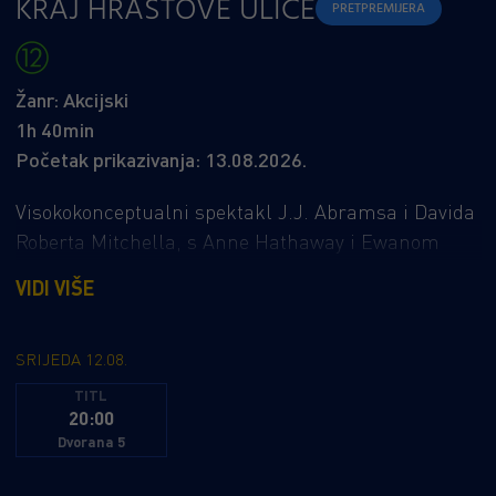
KRAJ HRASTOVE ULICE
PRETPREMIJERA
Žanr: Akcijski
1h 40min
Početak prikazivanja: 13.08.2026.
Visokokonceptualni spektakl J.J. Abramsa i Davida
Roberta Mitchella, s Anne Hathaway i Ewanom
McGregorom u priči koja će vas prikovati za sjedalo
VIDI VIŠE
i držati bez daha do samog kraja. Nakon
misterioznog kozmičkog događaja koji čitavu
Hrastovu ulicu doslovno iščupa iz stvarnosti i
SRIJEDA 12.08.
prebaci na nepoznato mjesto, obitelj Platt suočava
TITL
20:00
se s novim pravilima igre u svijetu koji više nema
Dvorana 5
nikakve veze s onim što su poznavali. Dok se
granice stvarnosti brišu, a opasnosti vrebaju iza