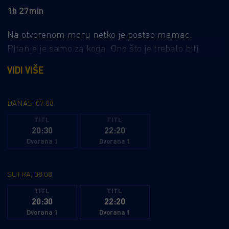
1h 27min
Na otvorenom moru netko je postao mamac.
Pitanje je samo za koga. Ono što je trebalo biti
bezbrižno krstarenje Mediteranom pretvara se u
VIDI VIŠE
noćnu moru kada se mladi bračni par pridruži
prijateljima na luksuznom izletu jahtom. Usred
beskrajnog plavetnila i daleko od kopna, njihovo
DANAS, 07.08.
putovanje poprima smrtonosan zaokret. Dok
TITL
TITL
20:30
22:20
morski pas kruži oko jahte čekajući svoju priliku,
Dvorana 1
Dvorana 1
među putnicima se krije još opasnija prijetnja –
hladnokrvni psihopat spreman na sve. Zarobljeni
između nemilosrdnog predatora iz dubina i ubojice
SUTRA, 08.08.
kojem ne mogu pobjeći, prijatelji će morati učiniti
TITL
TITL
sve kako bi preživjeli.
20:30
22:20
Dvorana 1
Dvorana 1