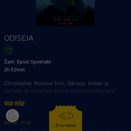
ODISEJA
Žanr: Epski Spektakl
2h 52min
Christopher Nolanov film, Odiseja, mitski je
akcijski ep snimljen diljem svijeta korištenjem
potpuno nove IMAX® filmske tehnologije. Film po
VIDI VIŠE
prvi put donosi Homerovu temeljnu sagu na IMAX®
filmska platna i u kinima diljem svijeta.
DANAS, 07.08.
Brza kupnja