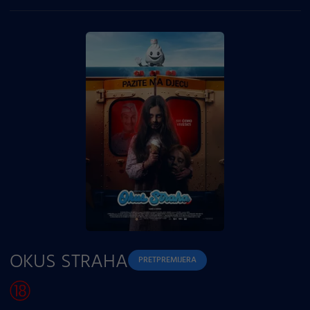
svakog ugla, njihov opstanak ovisi o jednoj stvari –
koliko daleko su spremni ići da ostanu zajedno.
OKUS STRAHA
PRETPREMIJERA