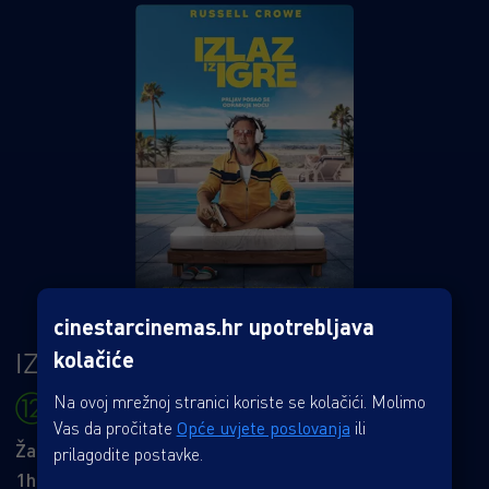
cinestarcinemas.hr upotrebljava
IZLAZ IZ IGRE
kolačiće
Na ovoj mrežnoj stranici koriste se kolačići. Molimo
Vas da pročitate
Opće uvjete poslovanja
ili
Žanr: Akcijski
prilagodite postavke.
1h 42min