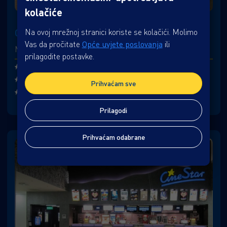
kolačiće
Na ovoj mrežnoj stranici koriste se kolačići. Molimo
CINESTAR ZADAR
Vas da pročitate
Opće uvjete poslovanja
ili
Murvička 1, City Galleria, 23000 Zadar
prilagodite postavke.
6 kinodvorana
980 mjesta
Prihvaćam sve
Rođendaonica
Prilagodi
Prihvaćam odabrane