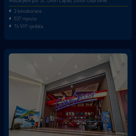
Masarykov put 3c, Dvori Lapad, 20000 Dubrovnik
3 kinodvorane
537 mjesta
74 VIP sjedala