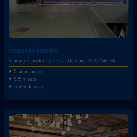
CINESTAR ŠIBENIK
Velimira Škorpika 23, Centar Dalmare, 22000 Šibenik
5 kinodvorana
595 mjesta
Rođendaonica