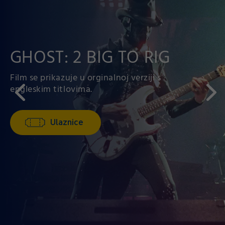
KRAJ HRASTOVE
GHOST: 2 BIG TO RIG
ULICE
Film se prikazuje u orginalnoj verziji s
engleskim titlovima.
Visokokonceptualni spektakl J.J.
Ulaznice
Ulaznice