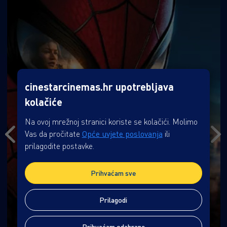
cinestarcinemas.hr upotrebljava
kolačiće
Na ovoj mrežnoj stranici koriste se kolačići. Molimo
Vas da pročitate
Opće uvjete poslovanja
ili
prilagodite postavke.
Prihvaćam sve
Prilagodi
Prihvaćam odabrane