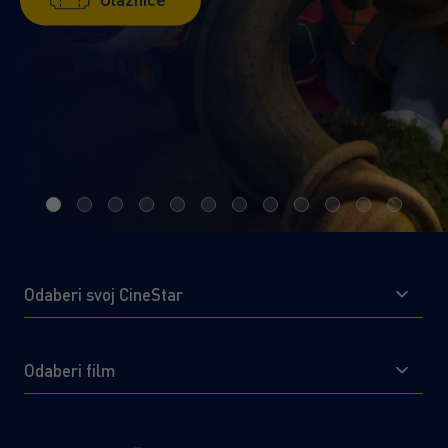
Saznaj više!
Ulaznice
Ulaznice
Saznaj više!
Saznaj više!
Ulaznice
Ulaznice
Odaberi svoj CineStar
Odaberi film