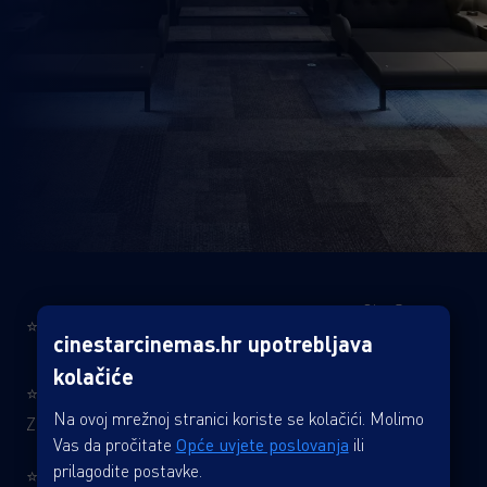
⭐ CineStar
⭐ CineStar Zagreb
⭐ CineStar Pula
cinestarcinemas.hr upotrebljava
Varaždin
kolačiće
⭐ CineStar Novi
⭐ CineStar
⭐ CineStar
Na ovoj mrežnoj stranici koriste se kolačići. Molimo
Zagreb
Zadar
Dubrovnik
Vas da pročitate
Opće uvjete poslovanja
ili
prilagodite postavke.
⭐ CineStar Arena
⭐ CineStar
⭐ CineStar