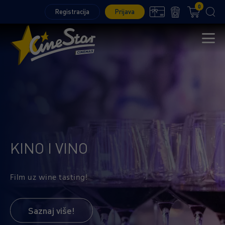
0
Registracija
Prijava
KINO I VINO
Film uz wine tasting!
Saznaj više!