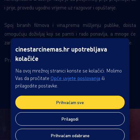
i prije, provedu ugodno vrijeme uz razgovor i opuštanje.
Spoj biranih filmova i vina,prema mišljenju publike, doista
omogućuju doživljaj koji se pamti i rado ponavlja, a mnoge će
zanimati da se večer Kino & Vino održava do 10 puta godišnje.
cinestarcinemas.hr upotrebljava
kolačiće
Pratite nas za više detalja o idućoj
Kino & Vino večeri!
Na ovoj mrežnoj stranici koriste se kolačići. Molimo
Vas da pročitate
Opće uvjete poslovanja
ili
prilagodite postavke.
Prihvaćam sve
Prilagodi
Prihvaćam odabrane