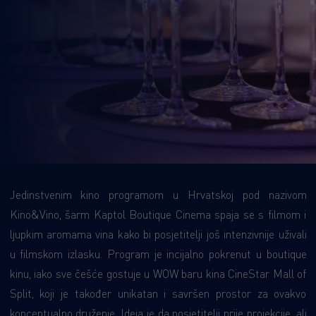
Jedinstvenim kino programom u Hrvatskoj pod nazivom
Kino&Vino, šarm Kaptol Boutique Cinema spaja se s filmom i
ljupkim aromama vina kako bi posjetitelji još intenzivnije uživali
u filmskom izlasku. Program je incijalno pokrenut u boutique
kinu, iako sve češće gostuje u WOW baru kina CineStar Mall of
Split, koji je također unikatan i savršen prostor za ovakvo
konceptualno druženje. Ideja je da posjetitelji prije projekcije, ali