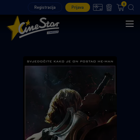
0
Registracija
Prijava