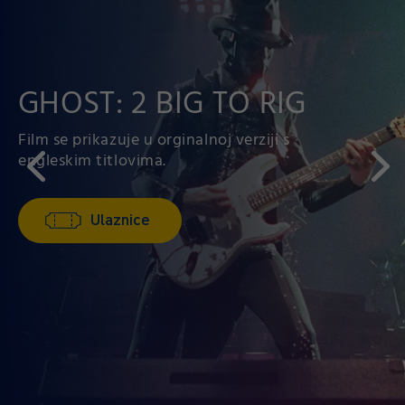
KRAJ HRASTOVE
GHOST: 2 BIG TO RIG
ULICE
Film se prikazuje u orginalnoj verziji s
engleskim titlovima.
Visokokonceptualni spektakl J.J.
Ulaznice
Ulaznice