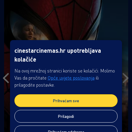
cinestarcinemas.hr upotrebljava
kolačiće
Na ovoj mrežnoj stranici koriste se kolačići. Molimo
Vas da pročitate
Opće uvjete poslovanja
ili
prilagodite postavke.
Prihvaćam sve
Prilagodi
Prihvaćam odabrane