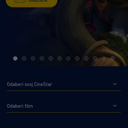
Saznaj više!
Ulaznice
Ulaznice
Saznaj više!
Saznaj više!
Ulaznice
Ulaznice
Odaberi svoj CineStar
Odaberi film