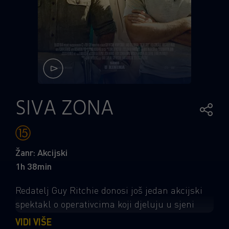
SIVA ZONA
Žanr: Akcijski
1h 38min
Redatelj Guy Ritchie donosi još jedan akcijski
spektakl o operativcima koji djeluju u sjeni
globalne moći, uz impresivnu glumačku
VIDI VIŠE