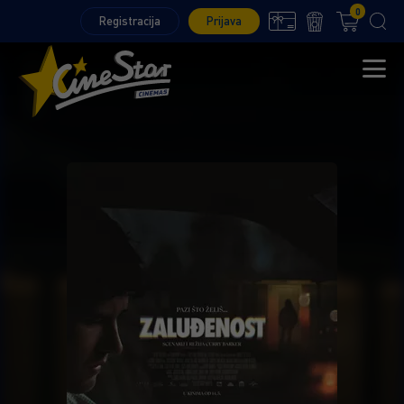
0
Registracija
Prijava