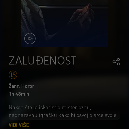
ZALUĐENOST
Žanr: Horor
1h 48min
Nakon što je iskoristio misterioznu,
nadnaravnu igračku kako bi osvojio srce svoje
simpatije, beznadni romantik dobiva upravo
VIDI VIŠE