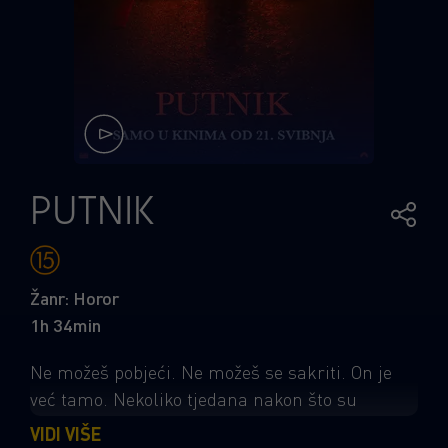
PUTNIK
Žanr: Horor
1h 34min
Ne možeš pobjeći. Ne možeš se sakriti. On je
već tamo. Nekoliko tjedana nakon što su
krenuli u avanturu života u kombiju, mladi par
VIDI VIŠE