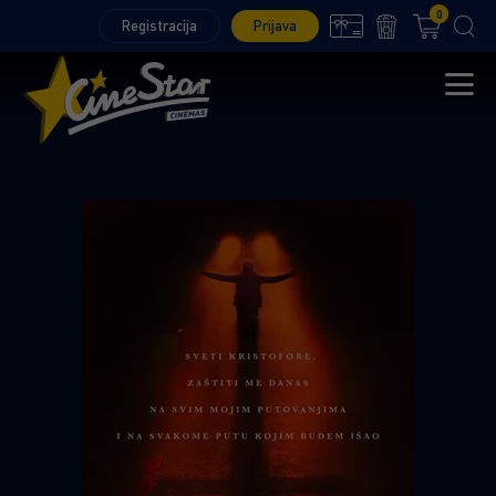
0
Registracija
Prijava