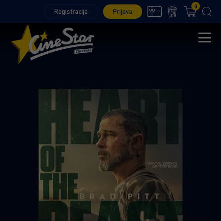
0
Registracija
Prijava