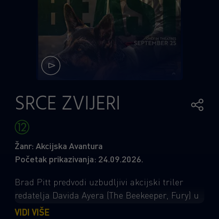
SRCE ZVIJERI
Žanr: Akcijska Avantura
Početak prikazivanja: 24.09.2026.
Brad Pitt predvodi uzbudljivi akcijski triler
redatelja Davida Ayera (The Beekeeper, Fury) u
spektakularnoj priči o preživljavanju koja slavi
VIDI VIŠE