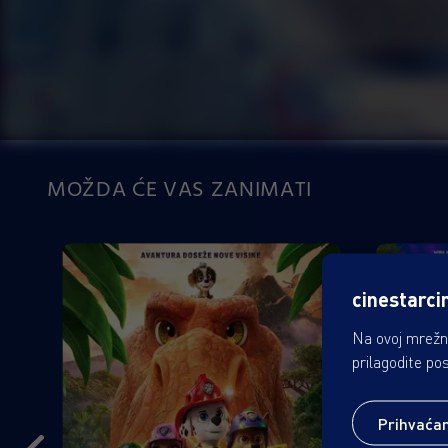
MOŽDA ĆE VAS ZANIMATI
cinestarci
Na ovoj mrežno
prilagodite po
Prihvaća