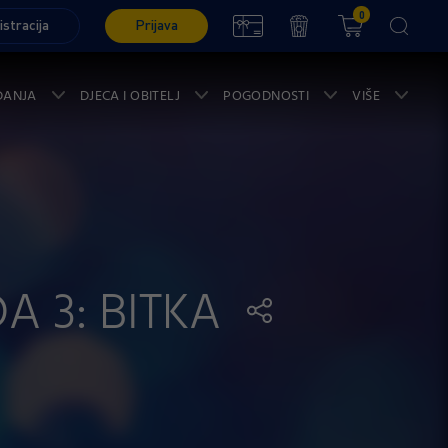
0
istracija
Prijava
ĐANJA
DJECA I OBITELJ
POGODNOSTI
VIŠE
A 3: BITKA