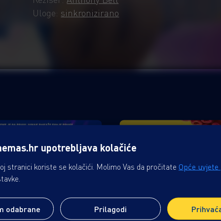
Uloge:
sinkronizirano
nemas.hr upotrebljava kolačiće
j stranici koriste se kolačići. Molimo Vas da pročitate
Opće uvjete
stavke.
m odabrane
Prilagodi
Prihvać