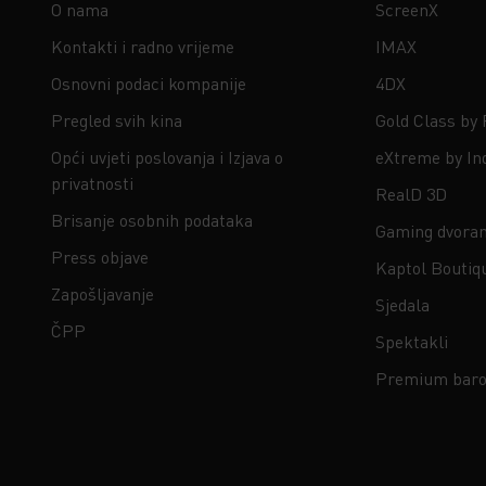
O nama
ScreenX
Kontakti i radno vrijeme
IMAX
Osnovni podaci kompanije
4DX
Pregled svih kina
Gold Class by
Opći uvjeti poslovanja i Izjava o
eXtreme by In
privatnosti
RealD 3D
Brisanje osobnih podataka
Gaming dvora
Press objave
Kaptol Boutiq
Zapošljavanje
Sjedala
ČPP
Spektakli
Premium baro