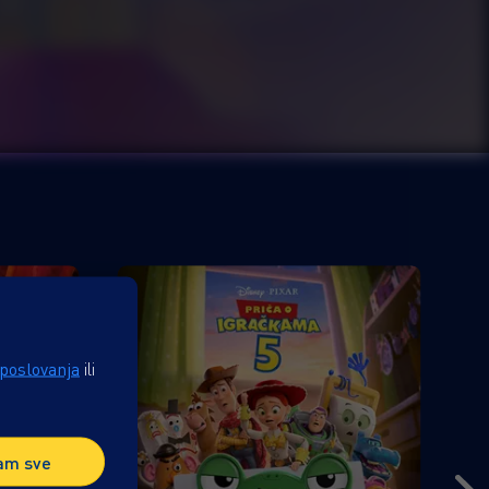
 poslovanja
ili
am sve