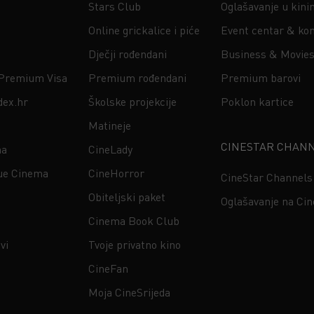
Stars Club
Oglašavanje u kin
Online grickalice i piće
Event centar & kon
Dječji rođendani
Business & Movie
 Premium Visa
Premium rođendani
Premium barovi
dex.hr
Školske projekcije
Poklon kartice
Matineje
CINESTAR CHAN
na
CineLady
ue Cinema
CineHorror
CineStar Channels
Obiteljski paket
Oglašavanje na Ci
Cinema Book Club
vi
Tvoje privatno kino
CineFan
Moja CineSrijeda