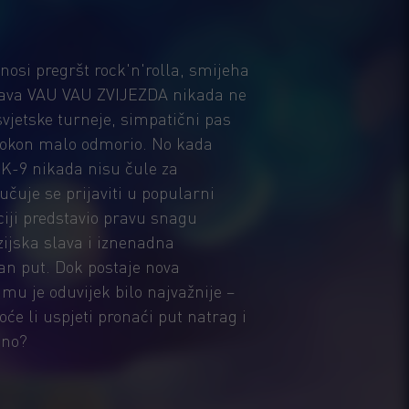
osi pregršt rock'n'rolla, smijeha
prava VAU VAU ZVIJEZDA nikada ne
vjetske turneje, simpatični pas
apokon malo odmorio. No kada
 K-9 nikada nisu čule za
čuje se prijaviti u popularni
ciji predstavio pravu snagu
izijska slava i iznenadna
an put. Dok postaje nova
 mu je oduvijek bilo najvažnije –
oće li uspjeti pronaći put natrag i
sno?