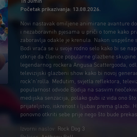
1h 30min
Početak prikazivanja: 13.08.2026.
Novi nastavak omiljene animirane avanture don
i nezaboravnih pjesama u priči o tome kako 
zaboravlja odakle je krenula. Nakon uspješne s
Bodi vraća se u svoje rodno selo kako bi se n
otkrije da članice popularne glazbene skupine
legendarnog rockera Angusa Scattergooda, odlu
televizijski glazbeni show kako bi novoj genera
rock'n'rolla. Međutim, svjetla reflektora, telev
popularnost odvode Bodija na sasvim neočekiv
medijska senzacija, polako gubi iz vida ono što
prijateljstvo, iskrenost i ljubav prema glazbi. H
ponovno otkriti sebe prije nego što bude preka
Izvorni naslov:
Rock Dog 3
Režiser:
Anthony Bell