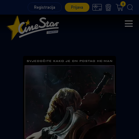
0
Registracija
Prijava