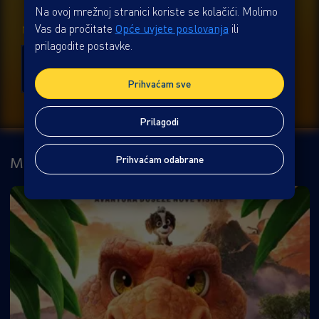
Na ovoj mrežnoj stranici koriste se kolačići. Molimo
Vas da pročitate
Opće uvjete poslovanja
ili
NEDJELJA 09.08.
prilagodite postavke.
SINK
SINK
SINK
11:15
13:15
15:15
Dvorana 5
Dvorana 5
Dvorana 5
Prihvaćam sve
Prilagodi
MOŽDA ĆE VAS ZANIMATI
Prihvaćam odabrane