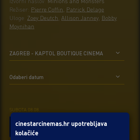
poglavljem, s potpuno novim likovima, u
Izvorni naslov:
Minions and Monsters
najvećoj globalnoj animiranoj franšizi u
Režiser:
Pierre Coffin
,
Patrick Delage
povijesti: Malci & Čudovišta. Ovo je razularena,
Uloge:
Zoey Deutch
,
Allison Janney
,
Bobby
smiješna i potpuno istinita priča o tome kako
Moynihan
su Malci osvojili Hollywood, postali filmske
zvijezde, izgubili sve, pustili čudovišta na svijet
i zatim se udružili kako bi pokušali spasiti
ZAGREB - KAPTOL BOUTIQUE CINEMA
planet od kaosa koji su upravo stvorili.
Odaberi datum
SUBOTA 08.08.
SINK
SINK
SINK
cinestarcinemas.hr upotrebljava
11:15
13:15
15:15
kolačiće
Dvorana 5
Dvorana 5
Dvorana 5