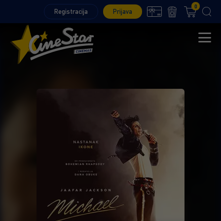
0
Registracija
Prijava