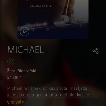
MICHAEL
Žanr: Biografski
2h 7min
Michael je filmski prikaz života i nasljeđa
jednog od najutjecajnijih umjetnika koje je
svijet ikada poznavao. Film priča priču o životu
VIDI VIŠE