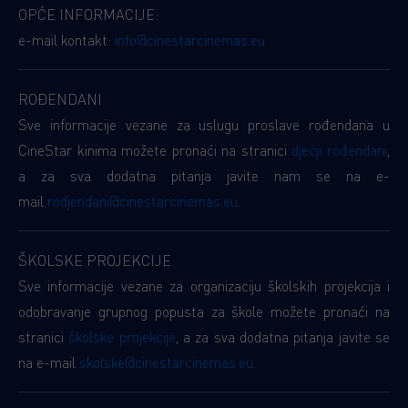
OPĆE INFORMACIJE:
e-mail kontakt:
info@cinestarcinemas.eu
ROĐENDANI
Sve informacije vezane za uslugu proslave rođendana u
CineStar kinima možete pronaći na stranici
dječji rođendani
,
a za sva dodatna pitanja javite nam se na e-
mail
rodjendani@cinestarcinemas.eu
.
ŠKOLSKE PROJEKCIJE
Sve informacije vezane za organizaciju školskih projekcija i
odobravanje grupnog popusta za škole možete pronaći na
stranici
školske projekcije
, a za sva dodatna pitanja javite se
na e-mail
skolske@cinestarcinemas.eu
.