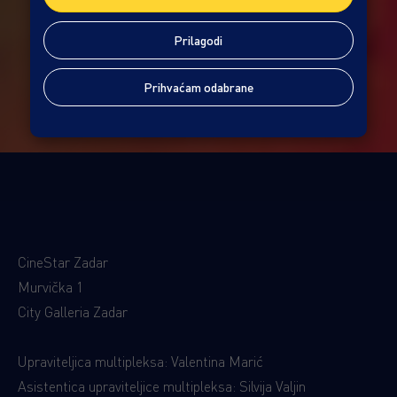
Prilagodi
Prihvaćam odabrane
CineStar Zadar
Murvička 1
City Galleria Zadar
Upraviteljica multipleksa: Valentina Marić
Asistentica upraviteljice multipleksa: Silvija Valjin