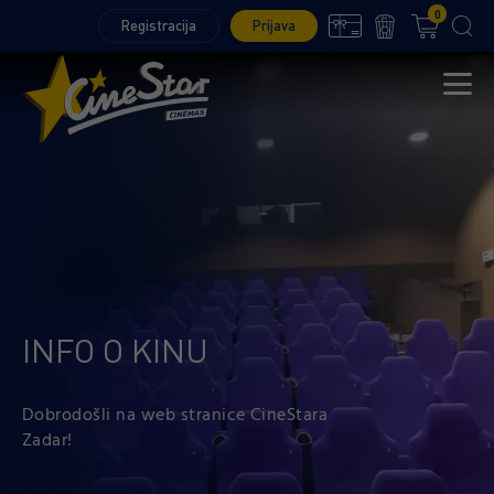
0
Registracija
Prijava
INFO O KINU
Dobrodošli na web stranice CineStara
Zadar!