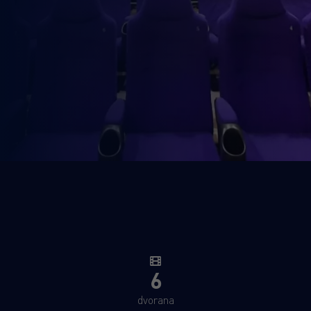
6
dvorana