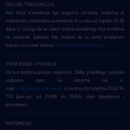
ONLINE TRANSAKCIJE
Ako Vaša transakcija nije uspješno izvršena, sredstva bi
trebala biti oslobođena automatski ili u roku od najviše 28-30
dana. U slučaju da se nakon isteka navedenog roka sredstva
ne oslobode, ljubazno Vas molimo da se javite prodajnom
mjestu na e-mail adresu:
info@cinestarcinemas.eu
.
PRIMJEDBE I POHVALE
Za sva dodatna pitanja, nejasnoće, žalbe, prijedloge i pohvale
slobodno nam se obratite na e-
mail
info@cinestarcinemas.eu
ili na broj info telefona 01/63 96
720 (pon-pet od 10:00h do 18:00h, osim blagdanom i
praznikom).
NAPOMENE: