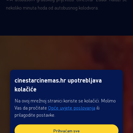
nekoliko minuta hoda od autobusnog kolodvora.
cinestarcinemas.hr upotrebljava
kolačiće
RADNO VRIJEME I KONTAKT
Na ovoj mrežnoj stranici koriste se kolačići. Molimo
Vas da pročitate
Opće uvjete poslovanja
ili
prilagodite postavke.
Prihvaćam sve