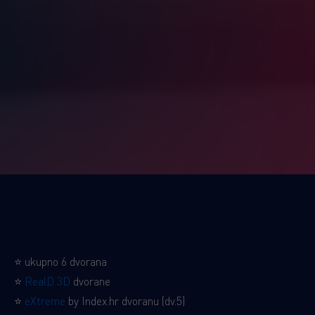
⭐ ukupno 6 dvorana
⭐
RealD 3D
dvorane
⭐
eXtreme
by Index.hr dvoranu (dv.5)