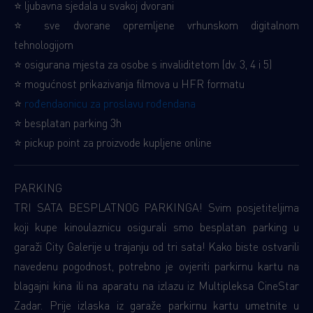
⭐ ljubavna sjedala u svakoj dvorani
⭐ sve dvorane opremljene vrhunskom digitalnom
tehnologijom
⭐ osigurana mjesta za osobe s invaliditetom (dv. 3, 4 i 5)
⭐ mogućnost prikazivanja filmova u HFR formatu
⭐
rođendaonicu za proslavu rođendana
⭐ besplatan parking 3h
⭐ pickup point za proizvode kupljene online
PARKING
TRI SATA BESPLATNOG PARKINGA! Svim posjetiteljima
koji kupe kinoulaznicu osigurali smo besplatan parking u
garaži City Galerije u trajanju od tri sata! Kako biste ostvarili
navedenu pogodnost, potrebno je ovjeriti parkirnu kartu na
blagajni kina ili na aparatu na izlazu iz Multipleksa CineStar
Zadar. Prije izlaska iz garaže parkirnu kartu umetnite u