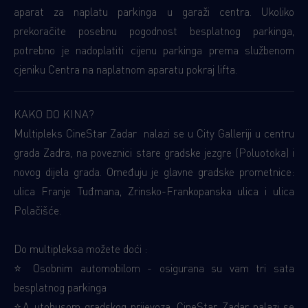
aparat za naplatu parkinga u garaži centra. Ukoliko
prekoračite posebnu pogodnost besplatnog parkinga,
potrebno je nadoplatiti cijenu parkinga prema službenom
cjeniku Centra na naplatnom aparatu pokraj lifta.
KAKO DO KINA?
Multipleks CineStar Zadar nalazi se u City Galleriji u centru
grada Zadra, na poveznici stare gradske jezgre (Poluotoka) i
novog dijela grada. Omeđuju je glavne gradske prometnice:
ulica Franje Tuđmana, Zrinsko-Frankopanska ulica i ulica
Polačišće.
Do multipleksa možete doći :
⭐ Osobnim automobilom - osigurana su vam tri sata
besplatnog parkinga
⭐A utobusom gradskog prijevoza. CineStar Zadar nalazi se