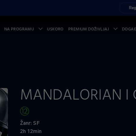
Reg
NA PROGRAMU
USKORO
PREMIUM DOŽIVLJAJ
DOGA
MANDALORIAN I
Žanr: SF
2h 12min