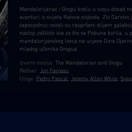
Mandalorijanac i Grogu kreću u svoju dosad naj
avanturi iz svijeta Ratova zvijezda. Zlo Carstvo 
zapovjednici ostali su raspršeni diljem galak
nastoji zaštititi sve za što se Pobuna borila, 
mandalorijanskog lovca na ucjene Dina Djarina
mladog učenika Grogua.
Izvorni naslov:
The Mandalorian and Grogu
Režiser:
Jon Favreau
Uloge:
Pedro Pascal
,
Jeremy Allen White
,
Sigo