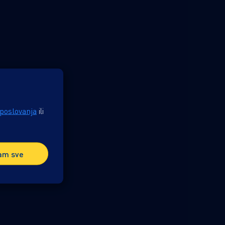
 poslovanja
ili
am sve