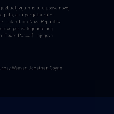
uzbudljiviju misiju u posve novoj
je palo, a imperijalni ratni
sije. Dok mlada Nova Republika
u pomoć poziva legendarnog
 (Pedro Pascal) i njegova
urney Weaver
,
Jonathan Coyne