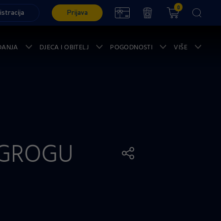
0
istracija
Prijava
ĐANJA
DJECA I OBITELJ
POGODNOSTI
VIŠE
 GROGU