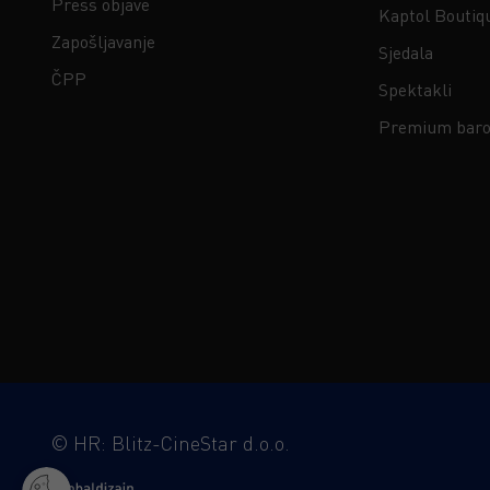
Press objave
Kaptol Boutiq
Zapošljavanje
Sjedala
ČPP
Spektakli
Premium baro
©
HR: Blitz-CineStar d.o.o.