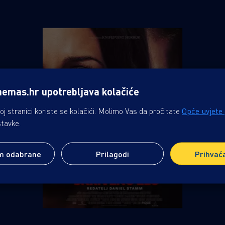
nemas.hr upotrebljava kolačiće
j stranici koriste se kolačići. Molimo Vas da pročitate
Opće uvjete
stavke.
m odabrane
Prilagodi
Prihvać