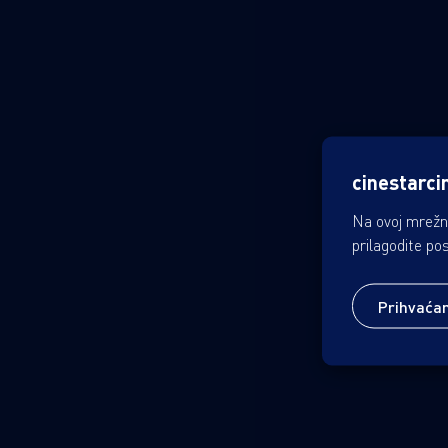
cinestarci
Na ovoj mrežno
prilagodite po
Prihvaća