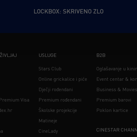
LOCKBOX: SKRIVENO ZLO
IVLJAJ
USLUGE
B2B
Stars Club
Oglašavanje u kin
Online grickalice i piće
Event centar & kon
Dječji rođendani
Business & Movie
 Premium Visa
Premium rođendani
Premium barovi
dex.hr
Školske projekcije
Poklon kartice
Matineje
CINESTAR CHAN
na
CineLady