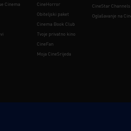
ue Cinema
CineHorror
CineStar Channels
Obiteljski paket
Oglašavanje na Ci
Cinema Book Club
vi
Tvoje privatno kino
CineFan
Moja CineSrijeda