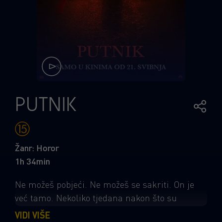
PUTNIK
Žanr: Horor
1h 34min
Ne možeš pobjeći. Ne možeš se sakriti. On je
već tamo. Nekoliko tjedana nakon što su
krenuli u avanturu života u kombiju, mladi par
VIDI VIŠE