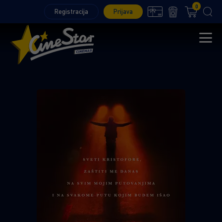
0
Registracija
Prijava