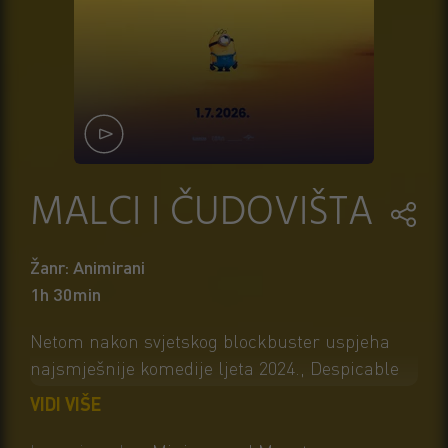
MALCI I ČUDOVIŠTA
Žanr: Animirani
1h 30min
Netom nakon svjetskog blockbuster uspjeha
najsmješnije komedije ljeta 2024., Despicable
Me 4, Illumination proširuje svoj radosni
VIDI VIŠE
animirani svemir novim razularenim