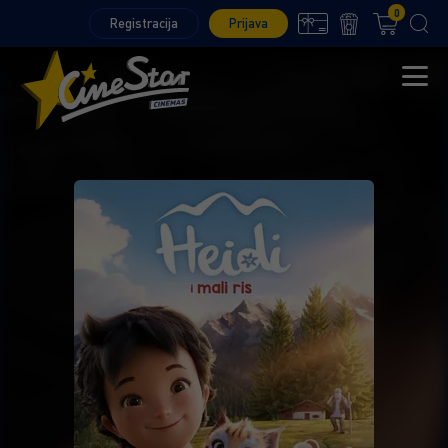
0
Registracija
Prijava