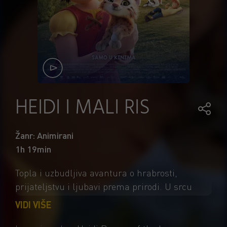
HEIDI I MALI RIS
Žanr: Animirani
1h 19min
Topla i uzbudljiva avantura o hrabrosti,
prijateljstvu i ljubavi prema prirodi. U srcu
švicarskih Alpa razigrana djevojčica uživa u
VIDI VIŠE
bezbrižnom životu sa svojim pomalo strogim,