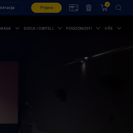
0
istracija
Prijava
ĐANJA
DJECA I OBITELJ
POGODNOSTI
VIŠE