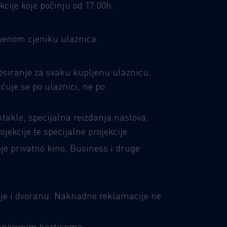
cije koje počinju od 17:00h.
žbenom cjeniku ulaznica.
esiranje za svaku kupljenu ulaznicu.
ćuje se po ulaznici, ne po
ktakle, specijalna reizdanja naslova,
jekcije te specijalne projekcije
oje privatno kino, Business i druge
cije i dvoranu. Naknadne reklamacije ne
bankovnim karticama.