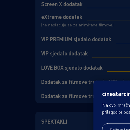
Screen X dodatak
eXtreme dodatak
(ne naplaćuje se za animirane filmove)
VIP PREMIUM sjedalo dodatak
VIP sjedalo dodatak
LOVE BOX sjedalo dodatak
Dodatak za filmove trajanja 120 min 
cinestarci
Dodatak za filmove trajanja 140 min 
Na ovoj mrežno
prilagodite po
SPEKTAKLI
Prihvaća