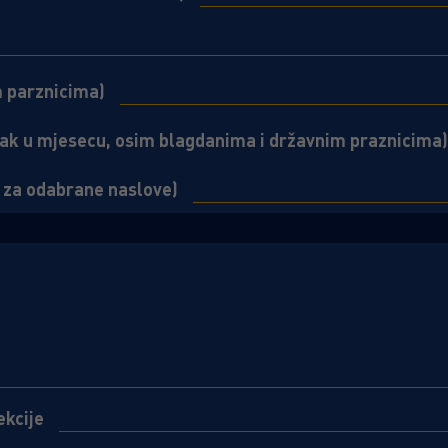
m parznicima)
jak u mjesecu, osim blagdanima i državnim praznicima)
 za odabrane naslove)
ekcije