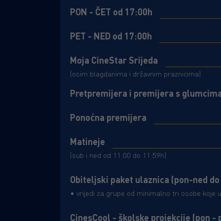
PON - ČET od 17:00h
PET - NED od 17:00h
Moja CineStar Srijeda
(osim blagdanima i državnim praznicima)
Pretpremijera i premijera s glumcim
Ponoćna premijera
Matineje
(sub i ned od 11:00 do 11:59h)
Obiteljski paket ulaznica (pon-ned do
• vrijedi za grupe od minimalno tri osobe koje 
CinesCool - školske projekcije (pon - 