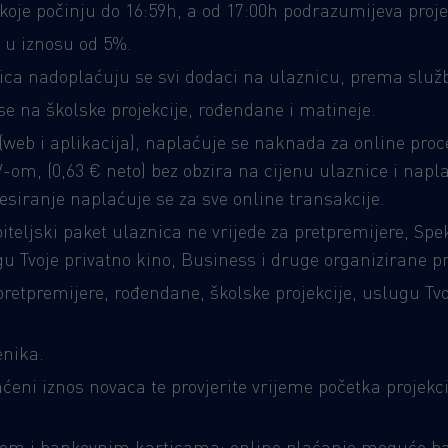
koje počinju do 16:59h, a od 17:00h podrazumijeva projek
 u iznosu od 5%.
znica nadoplaćuju se svi dodaci na ulaznicu, prema slu
e na školske projekcije, rođendane i matineje.
web i aplikacija), naplaćuje se naknada za online proc
om, (0,63 € neto) bez obzira na cijenu ulaznice i napla
esiranje naplaćuje se za sve online transakcije.
iteljski paket ulaznica ne vrijede za pretpremijere, Spe
u Tvoje privatno kino, Business i druge organizirane pro
pretpremijere, rođendane, školske projekcije, uslugu Tv
enika.
ćeni iznos novaca te provjerite vrijeme početka projek
inom i bankovnim karticama; online plaćanje moguće 