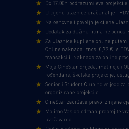
Do 17:00h podrazumijeva projekcije 
U cijenu ulaznice uračunat je i PDV
Na osnovne i povoljnije cijene ula
Dodatak za dužinu filma ne odnosi s
Za ulaznice kupljene online putem (
Online naknada iznosi 0,79 € s PDV-
transakciji. Naknada za online proc
Moja CineStar Srijeda, matineje i Ob
rođendane, školske projekcije, uslug
Senior i Student Club ne vrijede za 
organizirane projekcije.​
​CineStar zadržava pravo izmjene cj
Molimo Vas da odmah prebrojite vra
uvažavamo.
Način plaćanja na blagajni: gotov