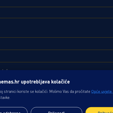
i duže
nemas.hr upotrebljava kolačiće
i duže
j stranici koriste se kolačići. Molimo Vas da pročitate
Opće uvjete
stavke.
m odabrane
Prilagodi
Prihvać