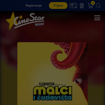
0
Registracija
Prijava