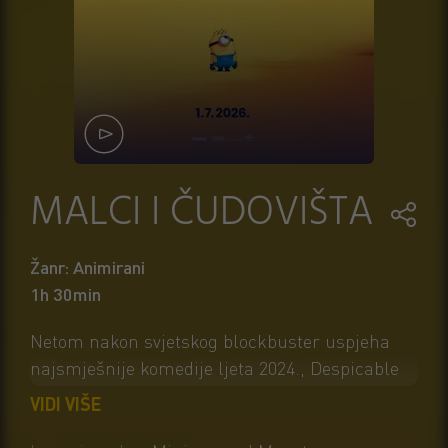
MALCI I ČUDOVIŠTA
Žanr: Animirani
1h 30min
Netom nakon svjetskog blockbuster uspjeha
najsmješnije komedije ljeta 2024., Despicable
Me 4, Illumination proširuje svoj radosni
VIDI VIŠE
animirani svemir novim razularenim