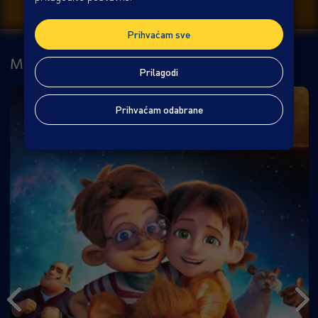
Prihvaćam sve
MOŽDA ĆE VAS ZANIMATI
Prilagodi
Prihvaćam odabrane