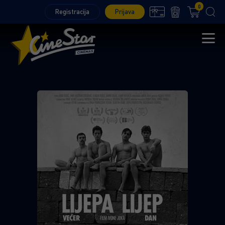
0
Registracija
Prijava