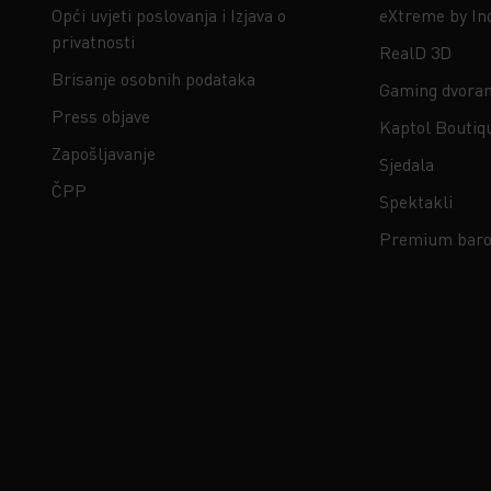
Opći uvjeti poslovanja i Izjava o
eXtreme by In
privatnosti
RealD 3D
Brisanje osobnih podataka
Gaming dvora
Press objave
Kaptol Boutiq
Zapošljavanje
Sjedala
ČPP
Spektakli
Premium baro