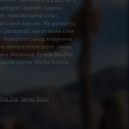
 uzdigne i zaprijeti njegovu
m, nekoliko kamenčića i
anu onih koje voli. Na putovanju
i ustrajnosti, sve do velike bitke
i budućnost cijelog kraljevstva.
ena domaće scene poput Jakova
Frane Maškovića, Ervina Baučića,
oberta Ugrine, Marka Kutlića,
Zsa Zsa
,
Sergej Božić