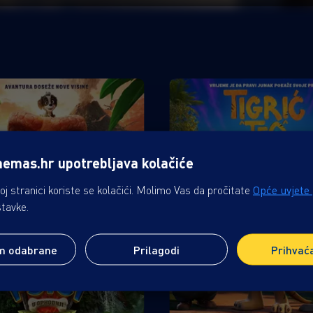
nemas.hr upotrebljava kolačiće
j stranici koriste se kolačići. Molimo Vas da pročitate
Opće uvjete
stavke.
m odabrane
Prilagodi
Prihvać