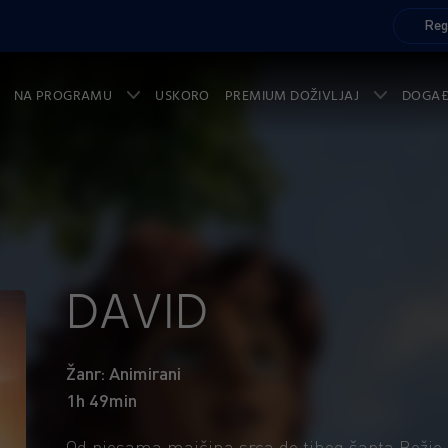
Reg
NA PROGRAMU
USKORO
PREMIUM DOŽIVLJAJ
DOGA
DAVID
Žanr: Animirani
1h 49min
Od pjesama majčina srca do tihog šapta Božje m