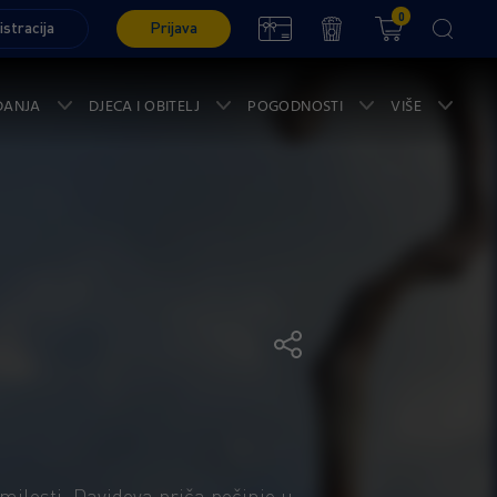
0
istracija
Prijava
ĐANJA
DJECA I OBITELJ
POGODNOSTI
VIŠE
ilosti, Davidova priča počinje u