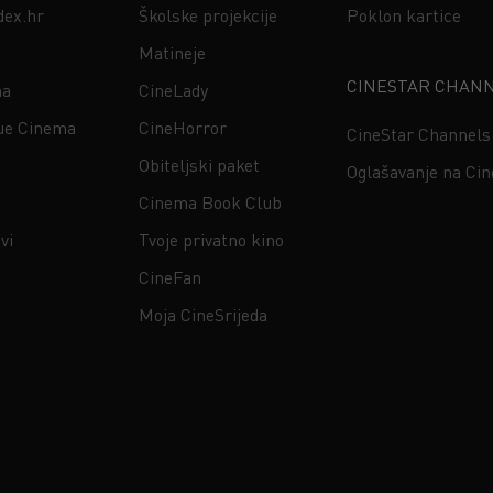
dex.hr
Školske projekcije
Poklon kartice
Matineje
CINESTAR CHAN
na
CineLady
ue Cinema
CineHorror
CineStar Channels
Obiteljski paket
Oglašavanje na Ci
Cinema Book Club
vi
Tvoje privatno kino
CineFan
Moja CineSrijeda