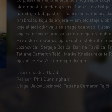
skromnosti i predanoj vjeri. Kada se div Golijat
narodu, mladi pastir — naoružan samo praćko
hrabrošću koju daje vjera — smjelo staje u obr
koje slijedi otkrivaju se snaga odanosti, ljubavi 
koja se ne vodi samo za krunu, nego i za dobro 
Hrvatska sinkronizacija okuplja istaknuta im
Jozinovića i Sergeja Božića, Darina Pavišića, 
Tatiane Cameron Tajči, Matka Knešaureka te R
pjevačice Zsa Zse i mnogih drugih.
Izvorni naslov:
David
Režiser:
Phil Cunningham
Uloge:
Jakov Jozinović
,
Tatiana Cameron Tajči
,