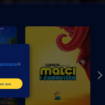
 poslovanja
ili
am sve