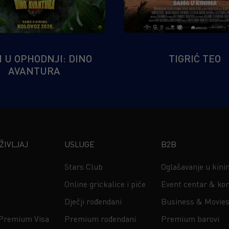
I U OPHODNJI: DINO
TIGRIĆ TEO
AVANTURA
IVLJAJ
USLUGE
B2B
Stars Club
Oglašavanje u kin
Online grickalice i piće
Event centar & kon
Dječji rođendani
Business & Movie
 Premium Visa
Premium rođendani
Premium barovi