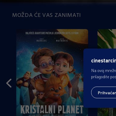
MOŽDA ĆE VAS ZANIMATI
cinestarci
Na ovoj mrežno
prilagodite po
Prihvaća