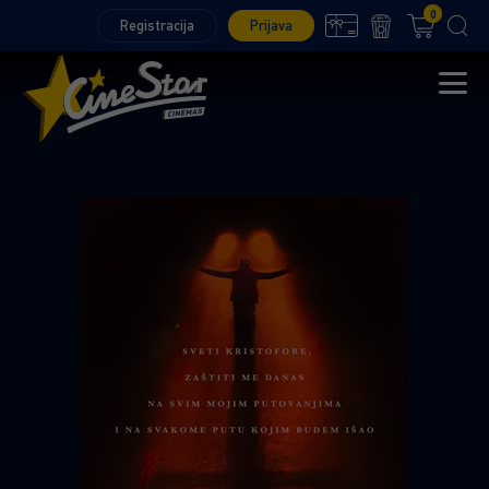
0
Registracija
Prijava