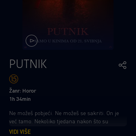
PUTNIK
Žanr: Horor
1h 34min
Ne možeš pobjeći. Ne možeš se sakriti. On je
već tamo. Nekoliko tjedana nakon što su
krenuli u avanturu života u kombiju, mladi par
VIDI VIŠE