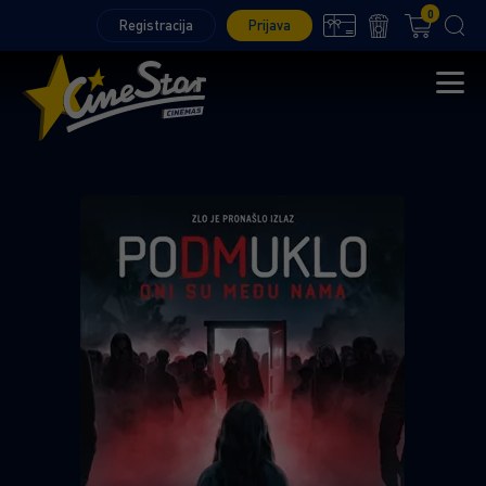
0
Registracija
Prijava