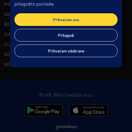
prilagodite postavke.
PREMIUM DOŽIVLJAJ
USLUGE
Prihvaćam sve
B2B
CINESTAR CHANNELS
Prilagodi
CIJENE I OSTALO
Prihvaćam odabrane
SOCIAL CINESTAR
SOCIAL KAPTOL BOUTIQUE CINEMA
©
HR: Blitz-CineStar d.o.o.