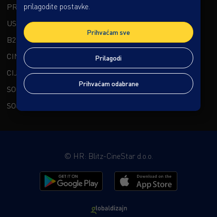
prilagodite postavke.
PREMIUM DOŽIVLJAJ
USLUGE
Prihvaćam sve
B2B
CINESTAR CHANNELS
Prilagodi
CIJENE I OSTALO
Prihvaćam odabrane
SOCIAL CINESTAR
SOCIAL KAPTOL BOUTIQUE CINEMA
©
HR: Blitz-CineStar d.o.o.