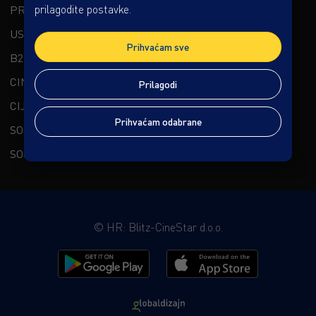
prilagodite postavke.
PREMIUM DOŽIVLJAJ
USLUGE
Prihvaćam sve
B2B
CINESTAR CHANNELS
Prilagodi
CIJENE I OSTALO
Prihvaćam odabrane
SOCIAL CINESTAR
SOCIAL KAPTOL BOUTIQUE CINEMA
©
HR: Blitz-CineStar d.o.o.