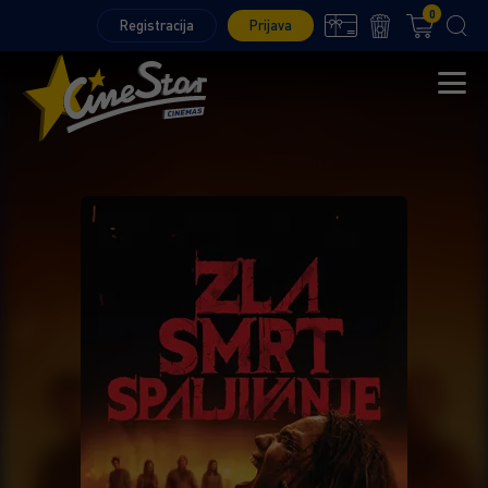
0
Registracija
Prijava