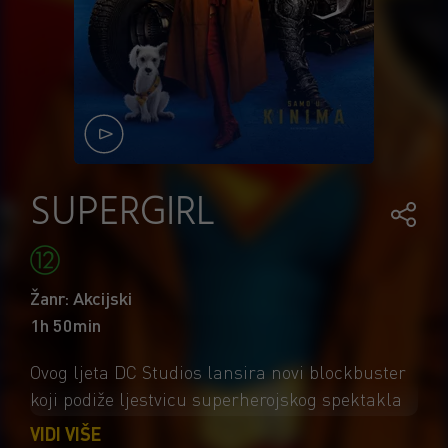
SUPERGIRL
Žanr: Akcijski
1h 50min
Ovog ljeta DC Studios lansira novi blockbuster
koji podiže ljestvicu superherojskog spektakla
na velikom platnu. U režiji Craiga Gillespieja,
VIDI VIŠE