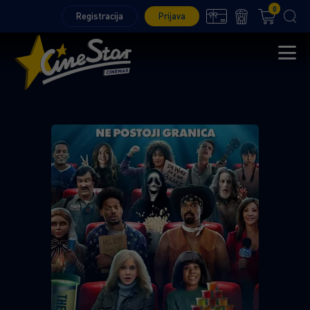
0
Registracija
Prijava