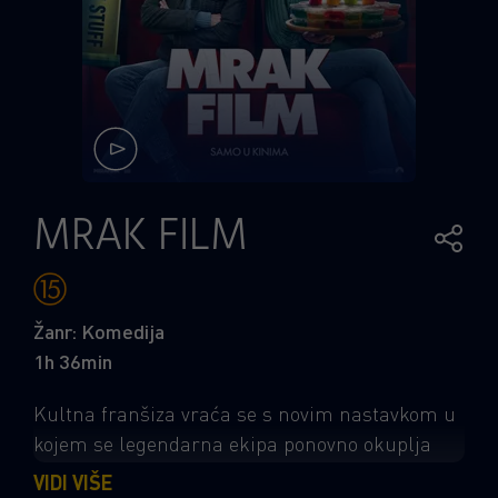
MRAK FILM
Žanr: Komedija
1h 36min
Kultna franšiza vraća se s novim nastavkom u
kojem se legendarna ekipa ponovno okuplja
kako bi bez zadrške ismijala sve ono što
VIDI VIŠE