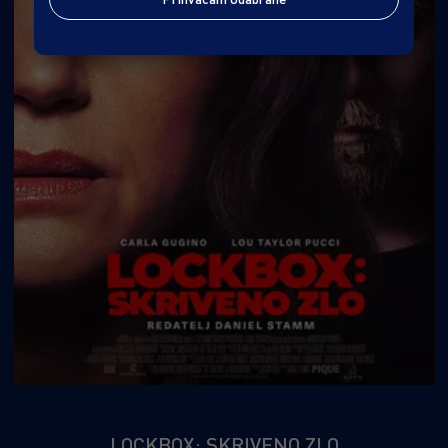
strašnije od čudovišta spoznaja da će sve na
kraju završiti kao parodija.
LOCKBOX: SKRIVENO ZLO