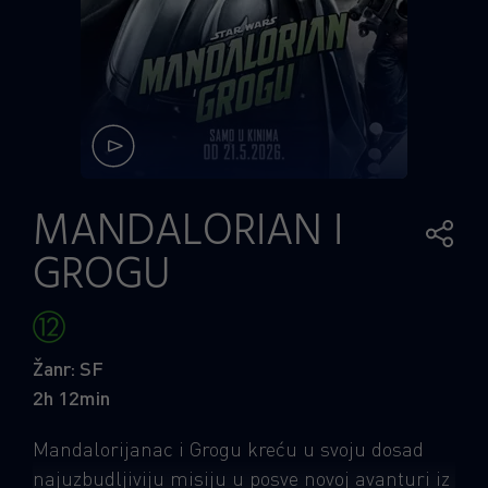
MANDALORIAN I
GROGU
Žanr: SF
2h 12min
Mandalorijanac i Grogu kreću u svoju dosad
najuzbudljiviju misiju u posve novoj avanturi iz