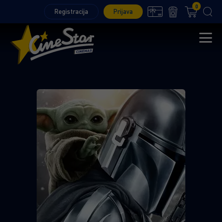
0
Registracija
Prijava