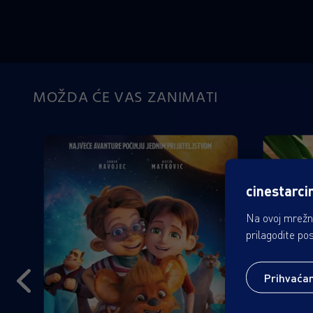
MOŽDA ĆE VAS ZANIMATI
cinestarci
Na ovoj mrežno
prilagodite po
Prihvaća