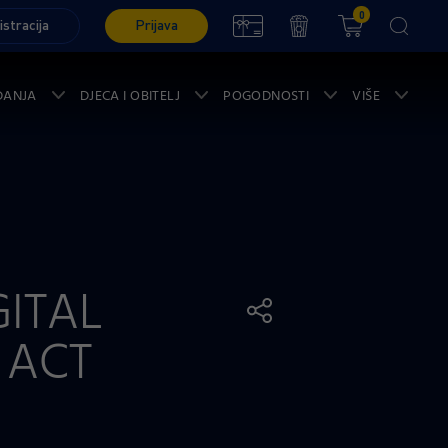
0
istracija
Prijava
ĐANJA
DJECA I OBITELJ
POGODNOSTI
VIŠE
GITAL
 ACT