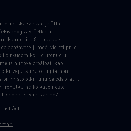
 internetska senzacija “The
ščekivanog završetka u
čin” kombinira 8. epizodu s
 obožavatelji moći vidjeti prije
o i cirkusom koji je utonuo u
e iz njihove prošlosti kao
, otkrivaju istinu o Digitalnom
 s onim što otkriju ili će odabrati…
m trenutku netko kaže nešto
oliko depresivan, zar ne?
 Last Act
eeman