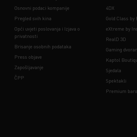
Osnovni podaci kompanije
4DX
Pregled svih kina
Gold Class by
Opći uvjeti poslovanja i Izjava o
eXtreme by In
privatnosti
RealD 3D
Brisanje osobnih podataka
Gaming dvora
Press objave
Kaptol Boutiq
Zapošljavanje
Sjedala
ČPP
Spektakli
Premium baro