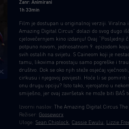
Žanr: Animirani
1h 33min
Film je dostupan u originalnoj verziji. Viralna
Amazing Digital Circus” dolazi do svog dugo i
cjelovečernjem kino izdanju! Ovaj “Posljednji 
potpuno novom, jednosatnom 9. epizodom koju će
svih ostalih na svijetu. S Caineom koji je nesta
tamu, likovima preostaju samo pogreške i traum
društvo. Dok se oko njih steže osjećaj vječnosti
cirkusu i njegovoj povijesti. Hoće li se pomiriti
onu drugu opciju? Isto tako, vjerojatno u neko
smiješno, jer ovaj završetak ne može biti BAŠ t
Izvorni naslov:
The Amazing Digital Circus The
Režiser:
Gooseworx
Uloge:
Sean Chiplock
,
Cassie Ewulu
,
Lizzie Fr