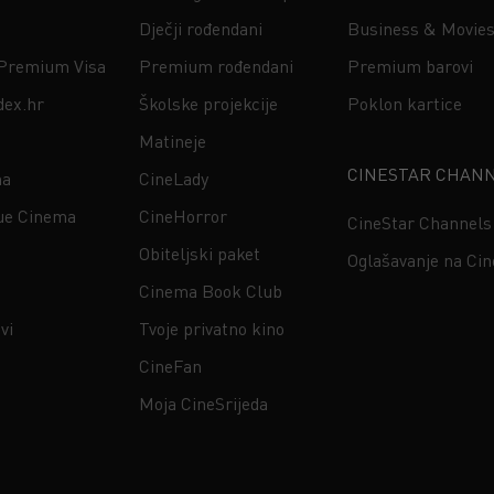
Dječji rođendani
Business & Movie
 Premium Visa
Premium rođendani
Premium barovi
dex.hr
Školske projekcije
Poklon kartice
Matineje
CINESTAR CHAN
na
CineLady
ue Cinema
CineHorror
CineStar Channels
Obiteljski paket
Oglašavanje na Ci
Cinema Book Club
vi
Tvoje privatno kino
CineFan
Moja CineSrijeda