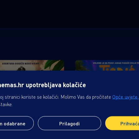
nemas.hr upotrebljava kolačiće
j stranici koriste se kolačići. Molimo Vas da pročitate
Opće uvjete
stavke.
m odabrane
Prilagodi
Prihvać