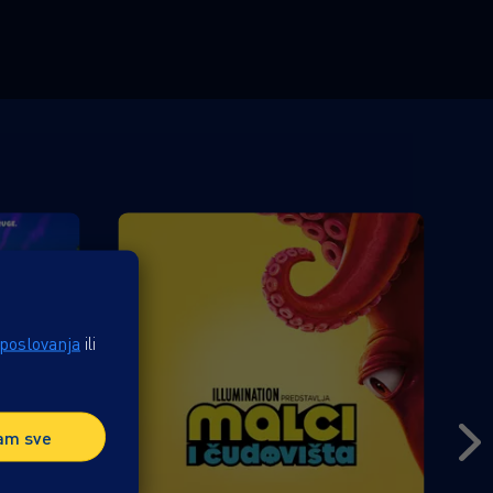
 poslovanja
ili
am sve