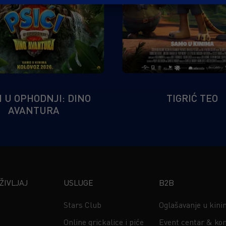
I U OPHODNJI: DINO
TIGRIĆ TEO
AVANTURA
IVLJAJ
USLUGE
B2B
Stars Club
Oglašavanje u kin
Online grickalice i piće
Event centar & kon