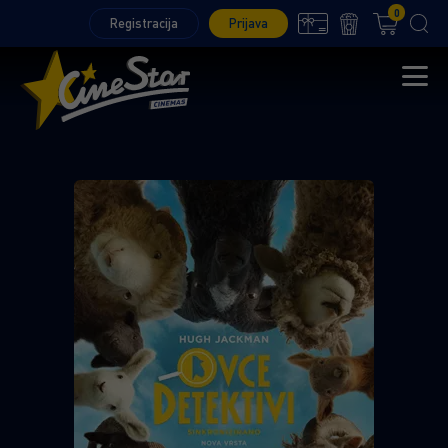
0
Registracija
Prijava