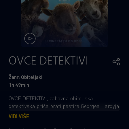
OVCE DETEKTIVI
Žanr: Obiteljski
1h 49min
OVCE DETEKTIVI, zabavna obiteljska
detektivska priča prati pastira Georgea Hardyja
(Hugh Jackman) koji obožava svoje ovce i svake
VIDI VIŠE
im večeri čita kriminalističke romane. Ono što