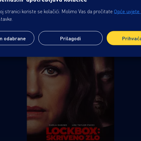
j stranici koriste se kolačići. Molimo Vas da pročitate
Opće uvjete
stavke.
m odabrane
Prilagodi
Prihvać