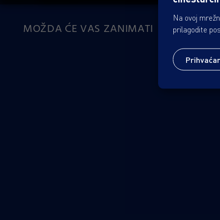
Na ovoj mrežno
MOŽDA ĆE VAS ZANIMATI
prilagodite po
Prihvaća