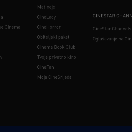
Matineje
CINESTAR CHAN
na
CineLady
ue Cinema
CineHorror
CineStar Channels
Obiteljski paket
Oglašavanje na Ci
Cinema Book Club
vi
Tvoje privatno kino
CineFan
Moja CineSrijeda