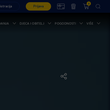
0
istracija
Prijava
ĐANJA
DJECA I OBITELJ
POGODNOSTI
VIŠE