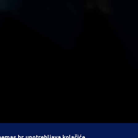
nemas.hr upotrebljava kolačiće