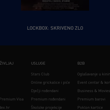
LOCKBOX: SKRIVENO ZLO
IVLJAJ
USLUGE
B2B
Stars Club
Oglašavanje u kin
Online grickalice i piće
Event centar & kon
Dječji rođendani
Business & Movie
 Premium Visa
Premium rođendani
Premium barovi
dex.hr
Školske projekcije
Poklon kartice