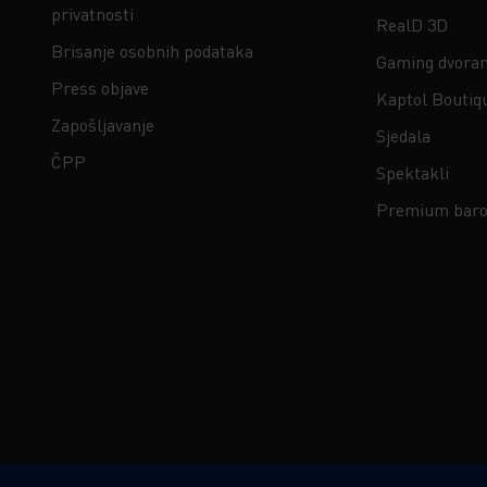
privatnosti
RealD 3D
Brisanje osobnih podataka
Gaming dvora
Press objave
Kaptol Boutiq
Zapošljavanje
Sjedala
ČPP
Spektakli
Premium baro