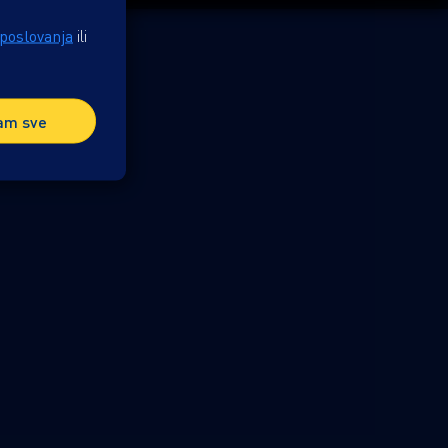
 poslovanja
ili
am sve