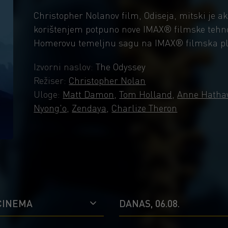
Christopher Nolanov film, Odiseja, mitski je ak
korištenjem potpuno nove IMAX® filmske tehnol
Homerovu temeljnu sagu na IMAX® filmska plat
Izvorni naslov:
The Odyssey
Režiser:
Christopher Nolan
Uloge:
Matt Damon
,
Tom Holland
,
Anne Hatha
Nyong'o
,
Zendaya
,
Charlize Theron
CINEMA
DANAS, 06.08.