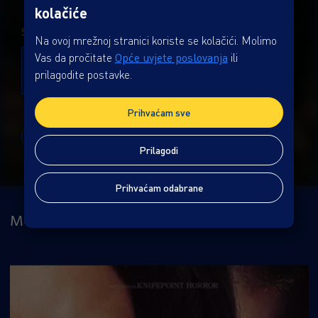
kolačiće
SUTRA, 08.08.
Na ovoj mrežnoj stranici koriste se kolačići. Molimo
TITL
Vas da pročitate
Opće uvjete poslovanja
ili
20:00
prilagodite postavke.
Dvorana 8
Prihvaćam sve
Prikaži ostale dane
Prilagodi
Prihvaćam odabrane
MOŽDA ĆE VAS ZANIMATI