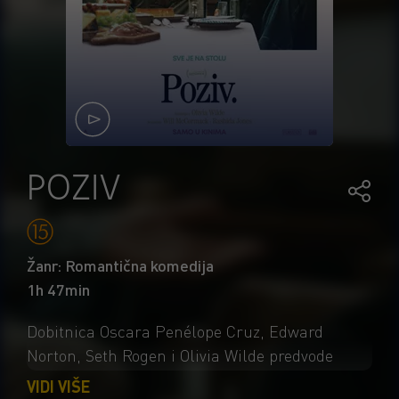
POZIV
Žanr: Romantična komedija
1h 47min
Dobitnica Oscara Penélope Cruz, Edward
Norton, Seth Rogen i Olivia Wilde predvode
inteligentnu komediju o jednoj večeri, jednom
VIDI VIŠE