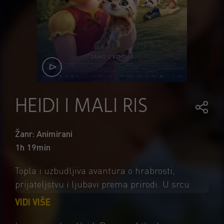
HEIDI I MALI RIS
Žanr: Animirani
1h 19min
Topla i uzbudljiva avantura o hrabrosti,
prijateljstvu i ljubavi prema prirodi. U srcu
švicarskih Alpa razigrana djevojčica uživa u
VIDI VIŠE
bezbrižnom životu sa svojim pomalo strogim,