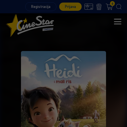
0
Registracija
Prijava