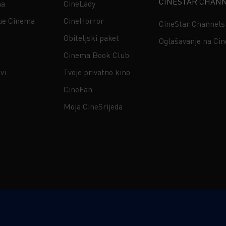
CINESTAR CHAN
na
CineLady
ue Cinema
CineHorror
CineStar Channels
Obiteljski paket
Oglašavanje na Ci
Cinema Book Club
vi
Tvoje privatno kino
CineFan
Moja CineSrijeda