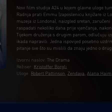
Novi film studija A24 u kojem glavne uloge tu
Radnja prati Emmu (zaposlenicu knjižare iz Lou
muzeja iz Londona), naizgled sretan, zaručeni p
raspadati nekoliko dana prije vjenčanja, nakon
Tijekom druženja s drugim parom, odlučuju izg
ikada napravili. Jedna ispovijed posebno uzd
pitanje sve što su mislili da znaju jedno o dru
Izvorni naslov:
The Drama
Režiser:
Kristoffer Borgli
Uloge:
Robert Pattinson
,
Zendaya
,
Alana Haim