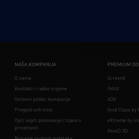
NAŠA KOMPANIJA
PREMIUM DOŽ
O nama
ScreenX
Kontakti i radno vrijeme
IMAX
Osnovni podaci kompanije
4DX
Pregled svih kina
Gold Class by
Opći uvjeti poslovanja i Izjava o
eXtreme by In
privatnosti
RealD 3D
Brisanje osobnih podataka