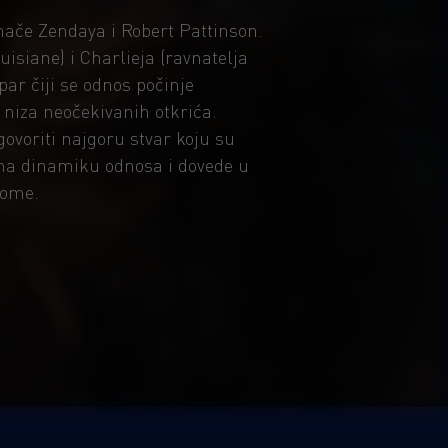
mače Zendaya i Robert Pattinson.
isiane) i Charlieja (ravnatelja
ar čiji se odnos počinje
 niza neočekivanih otkrića.
ovoriti najgoru stvar koju su
rma dinamiku odnosa i dovede u
gome.