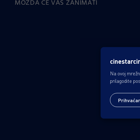
MOŽDA ĆE VAS ZANIMATI
cinestarci
Na ovoj mrežno
prilagodite po
Prihvaća