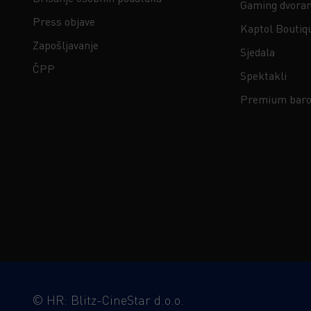
Gaming dvora
Press objave
Kaptol Boutiq
Zapošljavanje
Sjedala
ČPP
Spektakli
Premium baro
©
HR: Blitz-CineStar d.o.o.