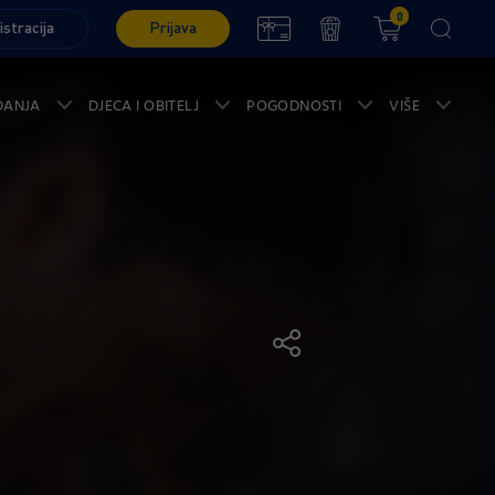
0
istracija
Prijava
ĐANJA
DJECA I OBITELJ
POGODNOSTI
VIŠE