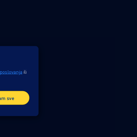
 poslovanja
ili
am sve