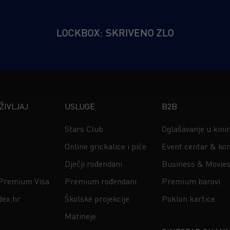
LOCKBOX: SKRIVENO ZLO
IVLJAJ
USLUGE
B2B
Stars Club
Oglašavanje u kin
Online grickalice i piće
Event centar & kon
Dječji rođendani
Business & Movie
 Premium Visa
Premium rođendani
Premium barovi
dex.hr
Školske projekcije
Poklon kartice
Matineje