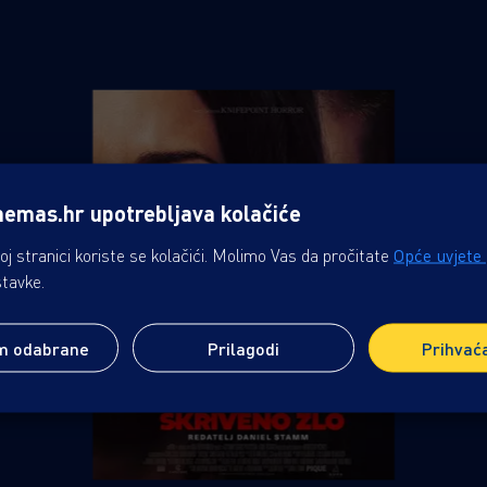
nemas.hr upotrebljava kolačiće
j stranici koriste se kolačići. Molimo Vas da pročitate
Opće uvjete
stavke.
m odabrane
Prilagodi
Prihvać