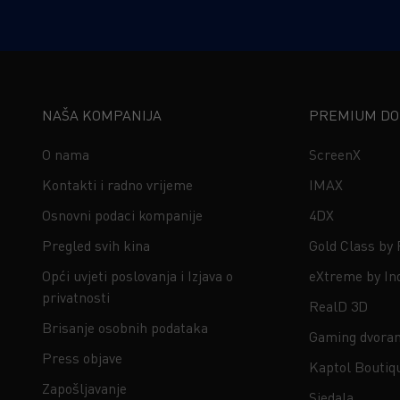
NAŠA KOMPANIJA
PREMIUM DOŽ
O nama
ScreenX
Kontakti i radno vrijeme
IMAX
Osnovni podaci kompanije
4DX
Pregled svih kina
Gold Class by
Opći uvjeti poslovanja i Izjava o
eXtreme by In
privatnosti
RealD 3D
Brisanje osobnih podataka
Gaming dvora
Press objave
Kaptol Boutiq
Zapošljavanje
Sjedala