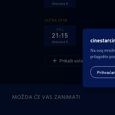
Dvorana 5
SUTRA, 09.08.
TITL
21:15
cinestarci
Dvorana 5
Na ovoj mrežno
prilagodite po
Prikaži ostale dane
Prihvaća
MOŽDA ĆE VAS ZANIMATI