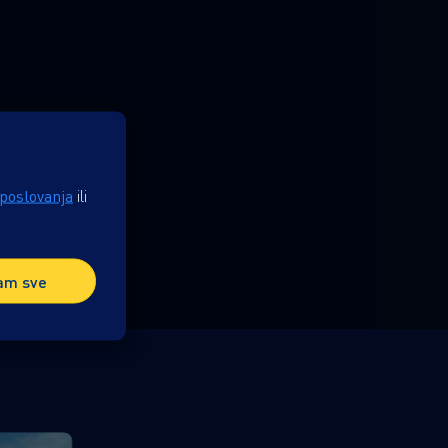
 poslovanja
ili
am sve