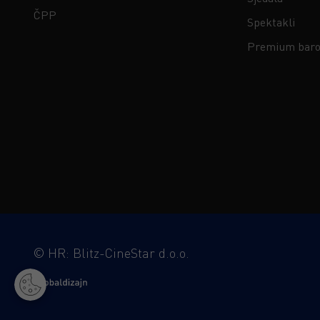
ČPP
Spektakli
Premium baro
©
HR: Blitz-CineStar d.o.o.