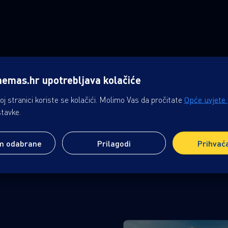
nemas.hr upotrebljava kolačiće
j stranici koriste se kolačići. Molimo Vas da pročitate
Opće uvjete
stavke.
m odabrane
Prilagodi
Prihvać