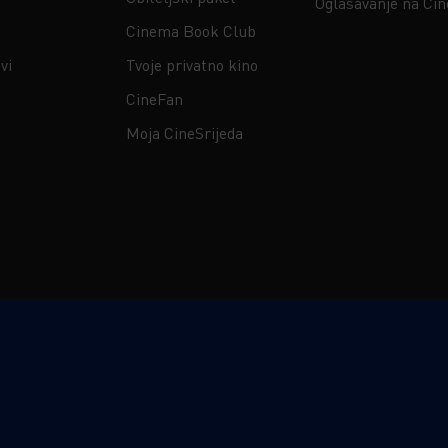
Oglašavanje na Ci
Cinema Book Club
vi
Tvoje privatno kino
CineFan
Moja CineSrijeda