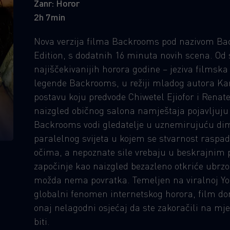
Žanr: Horor
2h 7min
Nova verzija filma Backrooms pod nazivom Ba
Edition, s dodatnih 16 minuta novih scena. Od 
najiščekivanijih horora godine – jeziva filmska
legende Backrooms, u režiji mladog autora K
postavu koju predvode Chiwetel Ejiofor i Rena
naizgled običnog salona namještaja pojavljuju
Backrooms vodi gledatelje u uznemirujuću dime
paralelnog svijeta u kojem se stvarnost raspad
očima, a nepoznate sile vrebaju u beskrajnim
započinje kao naizgled bezazleno otkriće ubrz
možda nema povratka. Temeljen na viralnoj You
globalni fenomen internetskog horora, film don
onaj nelagodni osjećaj da ste zakoračili na mj
biti.