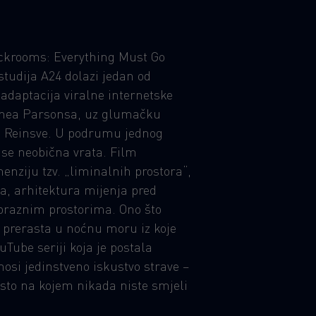
ckrooms: Everything Must Go
studija A24 dolazi jedan od
 adaptacija viralne internetske
anea Parsonsa, uz glumačku
te Reinsve. U podrumu jednog
 se neobična vrata. Film
nziju tzv. „liminalnih prostora“,
a, arhitektura mijenja pred
 praznim prostorima. Ono što
o prerasta u noćnu moru iz koje
Tube seriji koja je postala
osi jedinstveno iskustvo strave –
esto na kojem nikada niste smjeli