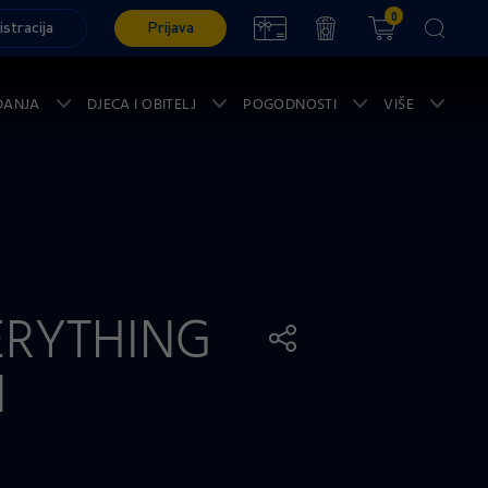
0
istracija
Prijava
ĐANJA
DJECA I OBITELJ
POGODNOSTI
VIŠE
ERYTHING
N