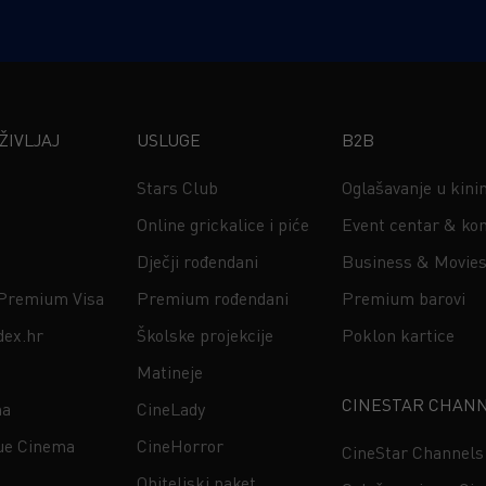
IVLJAJ
USLUGE
B2B
Stars Club
Oglašavanje u kin
Online grickalice i piće
Event centar & kon
Dječji rođendani
Business & Movie
 Premium Visa
Premium rođendani
Premium barovi
dex.hr
Školske projekcije
Poklon kartice
Matineje
CINESTAR CHAN
na
CineLady
ue Cinema
CineHorror
CineStar Channels
Obiteljski paket