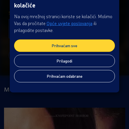
kolačiće
SUTRA, 08.08.
Na ovoj mrežnoj stranici koriste se kolačići. Molimo
TITL
TITL
Vas da pročitate
Opće uvjete poslovanja
ili
18:30
20:45
prilagodite postavke.
Dvorana 1
Dvorana 1
Prihvaćam sve
Prikaži ostale dane
Prilagodi
Prihvaćam odabrane
MOŽDA ĆE VAS ZANIMATI