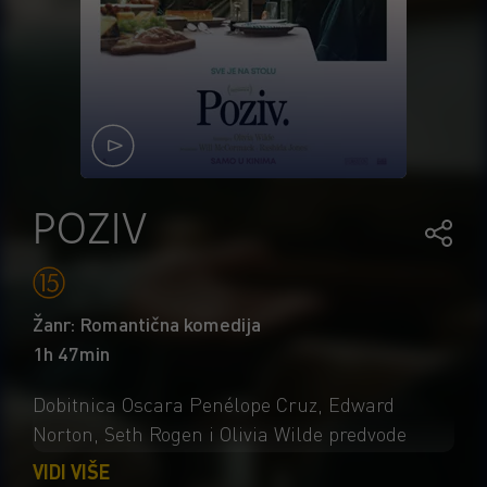
POZIV
Žanr: Romantična komedija
1h 47min
Dobitnica Oscara Penélope Cruz, Edward
Norton, Seth Rogen i Olivia Wilde predvode
inteligentnu komediju o jednoj večeri, jednom
VIDI VIŠE